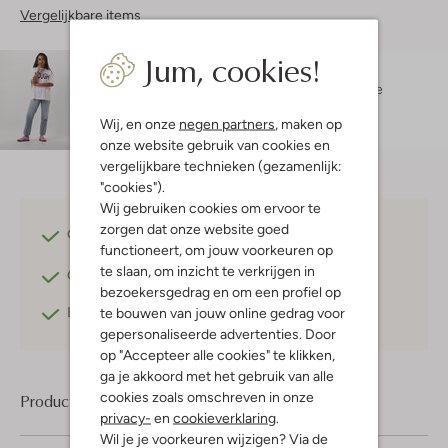
Vergelijkbare items
Jum, cookies!
Maatadvies
Arlette is 1 meter 68 lang en draagt maat S.
De
pasvorm is
regular fit
.
Wij, en onze
negen partners
, maken op
onze website gebruik van cookies en
vergelijkbare technieken (gezamenlijk:
"cookies").
Wij gebruiken cookies om ervoor te
zorgen dat onze website goed
Gratis verzending
vanaf €75,-
functioneert, om jouw voorkeuren op
te slaan, om inzicht te verkrijgen in
Gratis retourneren
binnen 30 dagen*
bezoekersgedrag en om een profiel op
Betaal achteraf
met Klarna
te bouwen van jouw online gedrag voor
gepersonaliseerde advertenties. Door
op "Accepteer alle cookies" te klikken,
ga je akkoord met het gebruik van alle
cookies zoals omschreven in onze
Product informatie
privacy-
en
cookieverklaring
.
Wil je je voorkeuren wijzigen? Via de