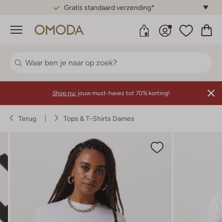
Gratis standaard verzending*
Menu
Shop nu:
jouw must-haves tot 70% korting!
Terug
Tops & T-Shirts Dames