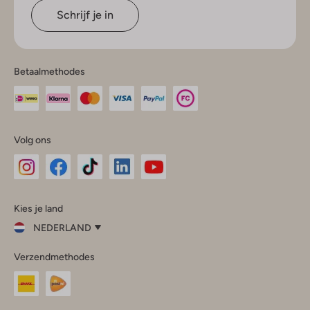
Schrijf je in
Betaalmethodes
Volg ons
Omoda
Omoda
Omoda
Omoda
Omoda
Kies je land
Instagram
Facebook
TikTok
LinkedIn
YouTube
NEDERLAND
Kies
Verzendmethodes
je
Sluit
land
Nederland