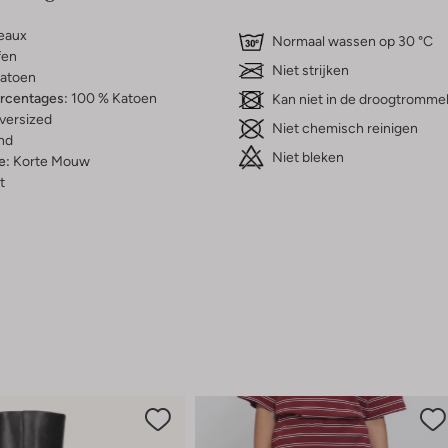
eaux
Normaal wassen op 30 °C
fen
Niet strijken
atoen
ercentages:
100 % Katoen
Kan niet in de droogtromme
versized
Niet chemisch reinigen
nd
Niet bleken
e:
Korte Mouw
t