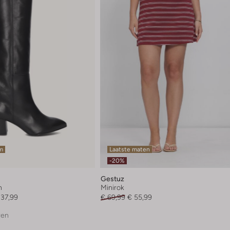
em
Laatste maten
-20%
Gestuz
n
Minirok
237,99
€ 69,99
€ 55,99
ren