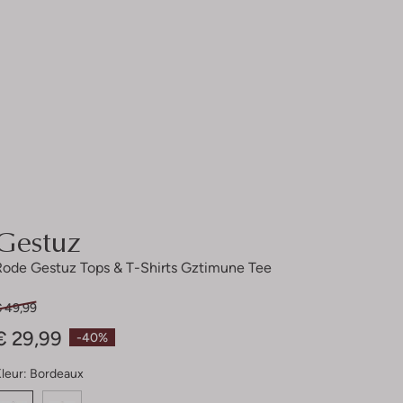
Gestuz
Rode Gestuz Tops & T-Shirts Gztimune Tee
€ 49,99
€ 29,99
-40%
leur:
Bordeaux