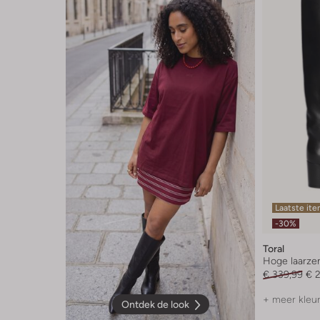
Laatste it
-30%
Toral
Hoge laarze
€ 339,99
€ 
+ meer kleu
Ontdek de look