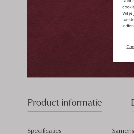
Door o
cooki
Wil je
toeste
indie
Coo
Product informatie
Specificaties
Samenst