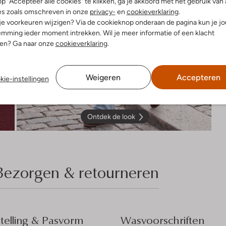
p "Accepteer alle cookies" te klikken, ga je akkoord met het gebruik van 
es zoals omschreven in onze
privacy-
en
cookieverklaring
.
 je voorkeuren wijzigen? Via de cookieknop onderaan de pagina kun je j
mming ieder moment intrekken. Wil je meer informatie of een klacht
nen? Ga naar onze
cookieverklaring
.
Weigeren
Accepteren
kie-instellingen
Ontdek de look
Bezorgen & retourneren
elling & Pasvorm
Wasvoorschriften