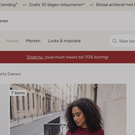
erzending*
Gratis 30 dagen retourneren*
Betaal achteraf met 
eren
Nieuw
Merken
Looks & inspiratie
Shop nu:
jouw must-haves tot 70% korting!
hirts Dames
7 items