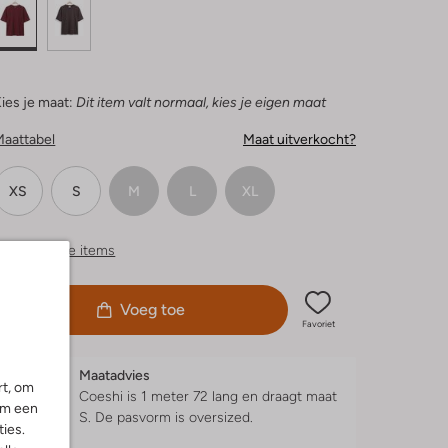
ies je maat:
Dit item valt normaal, kies je eigen maat
Maattabel
Maat uitverkocht?
XS
S
M
L
XL
ergelijkbare items
Voeg toe
Favoriet
Maatadvies
rt, om
Coeshi is 1 meter 72 lang en draagt maat
om een
S.
De pasvorm is
oversized
.
ies.