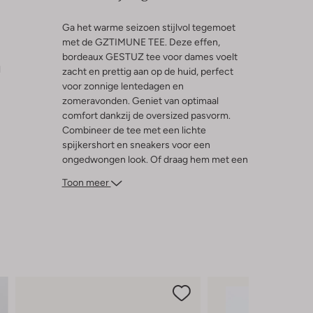
Ga het warme seizoen stijlvol tegemoet
met de GZTIMUNE TEE. Deze effen,
bordeaux GESTUZ tee voor dames voelt
l
zacht en prettig aan op de huid, perfect
voor zonnige lentedagen en
zomeravonden. Geniet van optimaal
comfort dankzij de oversized pasvorm.
Combineer de tee met een lichte
spijkershort en sneakers voor een
ongedwongen look. Of draag hem met een
zwierige rok en sandalen tijdens een
Toon meer
picknick in het park of een wandeling door
de stad. Met dit korte T-shirt ben je klaar
voor elke ontspannen gelegenheid. Voeg
deze basic toe aan jouw garderobe.