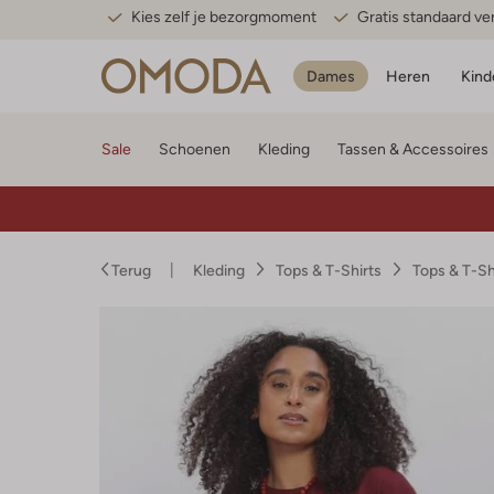
Kies zelf je bezorgmoment
Gratis standaard v
Dames
Heren
Kind
Sale
Schoenen
Kleding
Tassen & Accessoires
Terug
Kleding
Tops & T-Shirts
Tops & T-S