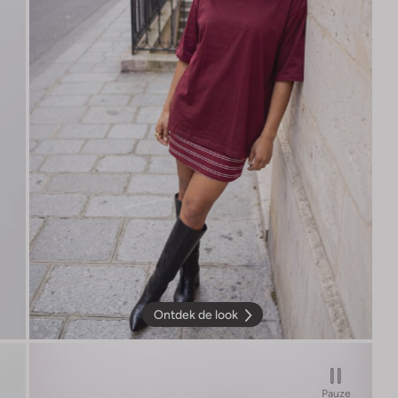
Ontdek de look
Pauze