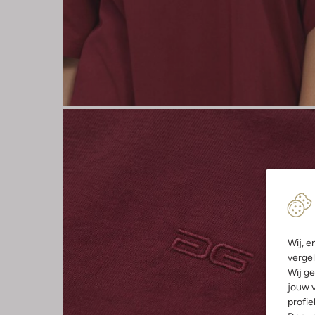
Wij, e
vergel
Wij ge
jouw v
profie