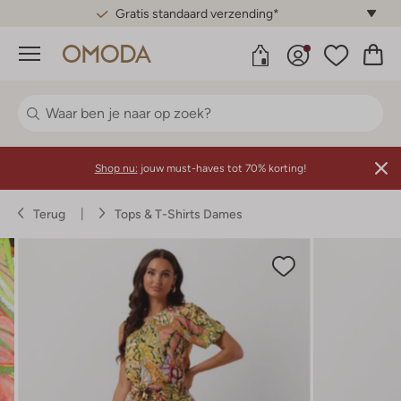
Gratis standaard verzending*
Menu
Shop nu:
jouw must-haves tot 70% korting!
Terug
Tops & T-Shirts Dames