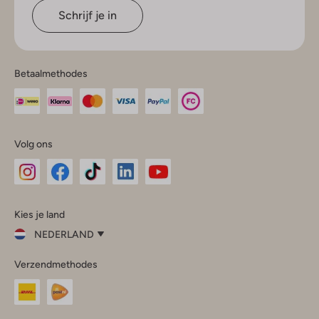
Schrijf je in
Betaalmethodes
Volg ons
Omoda
Omoda
Omoda
Omoda
Omoda
Kies je land
Instagram
Facebook
TikTok
LinkedIn
YouTube
NEDERLAND
Kies
Verzendmethodes
je
Sluit
land
Nederland