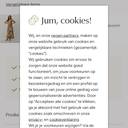
Vergelijkbare items
Jum, cookies!
Maatadvies
Lexi is 1 meter 75 lang en draagt maat S.
De pasvorm
is
aansluitend
.
Wij, en onze
negen partners
, maken op
onze website gebruik van cookies en
vergelijkbare technieken (gezamenlijk:
"cookies").
Wij gebruiken cookies om ervoor te
zorgen dat onze website goed
Gratis verzending
vanaf €75,-
functioneert, om jouw voorkeuren op
te slaan, om inzicht te verkrijgen in
Gratis retourneren
binnen 30 dagen*
bezoekersgedrag en om een profiel op
Betaal achteraf
met Klarna
te bouwen van jouw online gedrag voor
gepersonaliseerde advertenties. Door
op "Accepteer alle cookies" te klikken,
ga je akkoord met het gebruik van alle
cookies zoals omschreven in onze
Product informatie
privacy-
en
cookieverklaring
.
Wil je je voorkeuren wijzigen? Via de