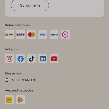
Schrijf je in
Betaalmethodes
Volg ons
Omoda
Omoda
Omoda
Omoda
Omoda
Kies je land
Instagram
Facebook
TikTok
LinkedIn
YouTube
NEDERLAND
Kies
Verzendmethodes
je
Sluit
land
Nederland