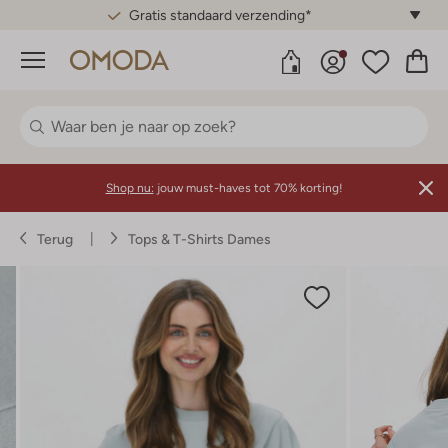
Gratis standaard verzending*
Menu
Shop nu:
jouw must-haves tot 70% korting!
Terug
Tops & T-Shirts Dames