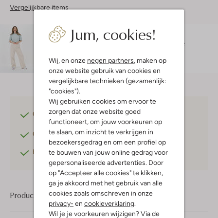
Vergelijkbare items
Jum, cookies!
Maatadvies
Nicole is 1 meter 70 lang en draagt maat S.
De
pasvorm is
losvallend
.
Wij, en onze
negen partners
, maken op
onze website gebruik van cookies en
vergelijkbare technieken (gezamenlijk:
"cookies").
Wij gebruiken cookies om ervoor te
zorgen dat onze website goed
Gratis verzending
vanaf €75,-
functioneert, om jouw voorkeuren op
te slaan, om inzicht te verkrijgen in
Gratis retourneren
binnen 30 dagen*
bezoekersgedrag en om een profiel op
Betaal achteraf
met Klarna
te bouwen van jouw online gedrag voor
gepersonaliseerde advertenties. Door
op "Accepteer alle cookies" te klikken,
ga je akkoord met het gebruik van alle
cookies zoals omschreven in onze
Product informatie
privacy-
en
cookieverklaring
.
Wil je je voorkeuren wijzigen? Via de