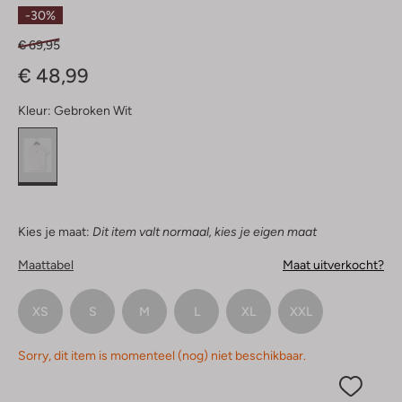
Sterren
-30%
€ 69,95
€ 48,99
Kleur:
Gebroken Wit
Kies je maat:
Dit item valt normaal, kies je eigen maat
Maattabel
Maat uitverkocht?
XS
S
M
L
XL
XXL
Sorry, dit item is momenteel (nog) niet beschikbaar.