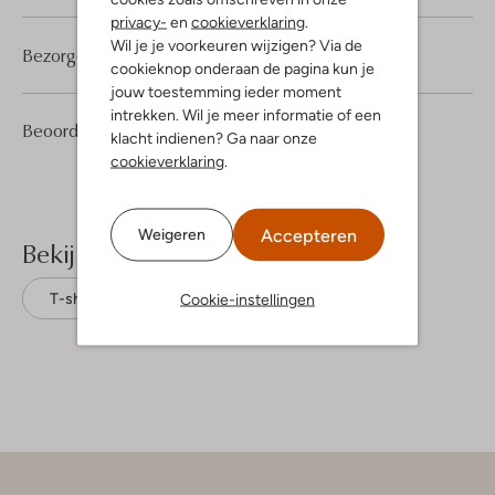
privacy-
en
cookieverklaring
.
Wil je je voorkeuren wijzigen? Via de
Bezorgen & retourneren
cookieknop onderaan de pagina kun je
jouw toestemming ieder moment
intrekken. Wil je meer informatie of een
1
5
Beoordelingen
(1)
5
/5
klacht indienen? Ga naar onze
Sterren
cookieverklaring
.
Accepteren
Weigeren
Bekijk meer
Cookie-instellingen
T-shirts
Josh V
Katoen