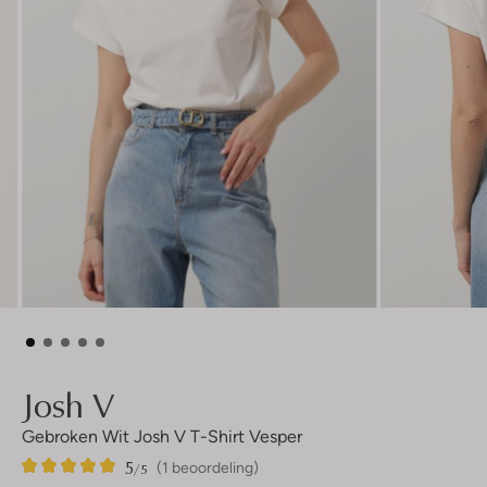
Josh V
Gebroken Wit Josh V T-Shirt Vesper
5
1
5
/5
(1 beoordeling)