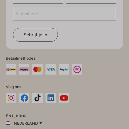
Schrijf je in
Betaalmethodes
Volg ons
Omoda
Omoda
Omoda
Omoda
Omoda
Kies je land
Instagram
Facebook
TikTok
LinkedIn
YouTube
NEDERLAND