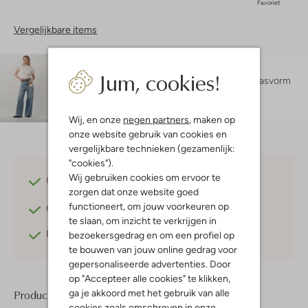
Favoriet
Vergelijkbare items
Maatadvies
Jum, cookies!
Sara is 1 meter 78 lang en draagt maat s.
De pasvorm
is
regular fit
.
Wij, en onze
negen partners
, maken op
onze website gebruik van cookies en
vergelijkbare technieken (gezamenlijk:
"cookies").
Wij gebruiken cookies om ervoor te
Gratis verzending
vanaf €75,-
zorgen dat onze website goed
functioneert, om jouw voorkeuren op
Gratis retourneren
binnen 30 dagen*
te slaan, om inzicht te verkrijgen in
Betaal achteraf
met Klarna
bezoekersgedrag en om een profiel op
te bouwen van jouw online gedrag voor
gepersonaliseerde advertenties. Door
op "Accepteer alle cookies" te klikken,
ga je akkoord met het gebruik van alle
Product informatie
cookies zoals omschreven in onze