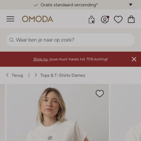
Gratis standaard verzending*
Menu
Shop nu:
jouw must-haves tot 70% korting!
Terug
Tops & T-Shirts Dames