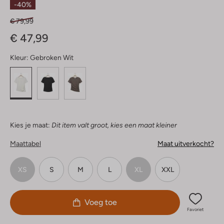
-40%
€ 79,99
€ 47,99
Kleur:
Gebroken Wit
Kies je maat:
Dit item valt groot, kies een maat kleiner
Maattabel
Maat uitverkocht?
XS
S
M
L
XL
XXL
Voeg toe
Favoriet