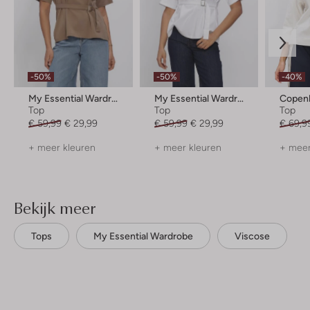
-50%
-50%
-40%
My Essential Wardrobe
My Essential Wardrobe
Copen
Top
Top
Top
€ 59,99
€ 29,99
€ 59,99
€ 29,99
€ 69,9
+ meer kleuren
+ meer kleuren
+ meer
Bekijk meer
Tops
My Essential Wardrobe
Viscose