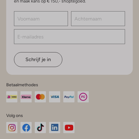
en maak kans op € 150,- shoptegoed.
Schrijf je in
Betaalmethodes
Volg ons
Omoda
Omoda
Omoda
Omoda
Omoda