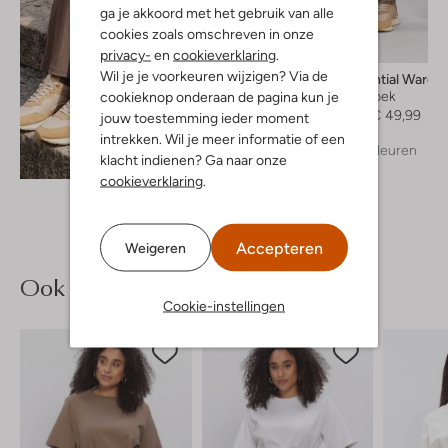
ga je akkoord met het gebruik van alle
cookies zoals omschreven in onze
-50%
privacy-
en
cookieverklaring
.
Wil je je voorkeuren wijzigen? Via de
My Essential Wardr
Wijde broek
cookieknop onderaan de pagina kun je
€ 99,99
€ 49,99
jouw toestemming ieder moment
intrekken. Wil je meer informatie of een
+ meer kleuren
Ontdek de look
klacht indienen? Ga naar onze
cookieverklaring
.
Accepteren
Weigeren
Ook iets voor jou?
Cookie-instellingen