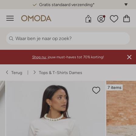
Gratis standaard verzending*
Menu
Shop nu:
jouw must-haves tot 70% korting!
Terug
Tops & T-Shirts Dames
7 items