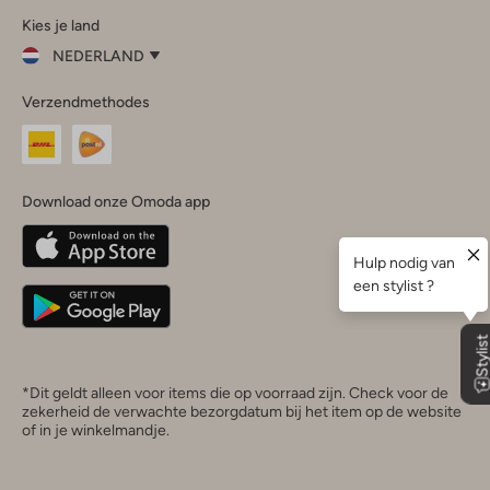
Kies je land
Instagram
Facebook
TikTok
LinkedIn
YouTube
NEDERLAND
Kies
Verzendmethodes
je
Sluit
land
Nederland
België
(Nederlands)
Download onze Omoda app
Belgique
(Français)
Deutschland
*Dit geldt alleen voor items die op voorraad zijn. Check voor de
zekerheid de verwachte bezorgdatum bij het item op de website
of in je winkelmandje.