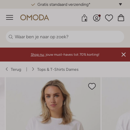
Gratis standaard verzending*
Menu
Shop nu:
jouw must-haves tot 70% korting!
Terug
Tops & T-Shirts Dames