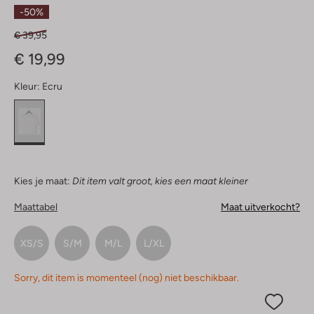
Sterren
-50%
€ 39,95
€ 19,99
Kleur:
Ecru
Kies je maat:
Dit item valt groot, kies een maat kleiner
Maattabel
Maat uitverkocht?
XS/S
S/M
M/L
L/XL
Sorry, dit item is momenteel (nog) niet beschikbaar.