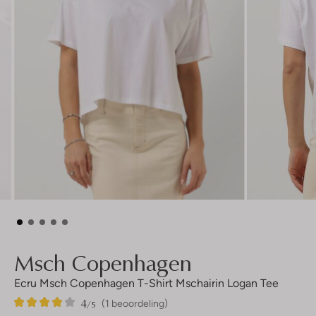
Msch Copenhagen
Ecru Msch Copenhagen T-Shirt Mschairin Logan Tee
4
1
4
/5
(1 beoordeling)