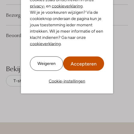
privacy-
en
cookieverklaring
.
Wil je je voorkeuren wijzigen? Via de
Bezorgen & retourneren
cookieknop onderaan de pagina kun je
jouw toestemming ieder moment
intrekken. Wil je meer informatie of een
1
4
Beoordelingen
(1)
4
/5
klacht indienen? Ga naar onze
Sterren
cookieverklaring
.
Accepteren
Weigeren
Bekijk meer
Cookie-instellingen
T-shirts
Msch Copenhagen