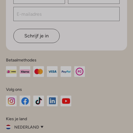
Schrijf je in
Betaalmethodes
Volg ons
Omoda
Omoda
Omoda
Omoda
Omoda
Kies je land
Instagram
Facebook
TikTok
LinkedIn
YouTube
NEDERLAND