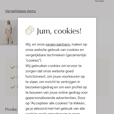
Favoriet
Vergelijkbare items
Maatadvies
Jum, cookies!
Amy is 1 meter 78 lang en draagt maat s.
Wij, en onze
negen partners
, maken op
onze website gebruik van cookies en
vergelijkbare technieken (gezamenlijk:
"cookies").
Wij gebruiken cookies om ervoor te
Gratis verzending
vanaf €75,-
zorgen dat onze website goed
functioneert, om jouw voorkeuren op
Gratis retourneren
binnen 30 dagen*
te slaan, om inzicht te verkrijgen in
Betaal achteraf
met Klarna
bezoekersgedrag en om een profiel op
te bouwen van jouw online gedrag voor
gepersonaliseerde advertenties. Door
op "Accepteer alle cookies" te klikken,
ga je akkoord met het gebruik van alle
Product informatie
cookies zoals omschreven in onze