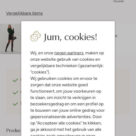
Favoriet
Vergelijkbare items
Maatadvies
Jum, cookies!
Danielle is 1 meter 74 lang en draagt maat s.
De
pasvorm is
slim fit
.
Wij, en onze
negen partners
, maken op
onze website gebruik van cookies en
vergelijkbare technieken (gezamenlijk:
"cookies").
Wij gebruiken cookies om ervoor te
Gratis verzending
vanaf €75,-
zorgen dat onze website goed
functioneert, om jouw voorkeuren op
Gratis retourneren
binnen 30 dagen*
te slaan, om inzicht te verkrijgen in
Betaal achteraf
met Klarna
bezoekersgedrag en om een profiel op
te bouwen van jouw online gedrag voor
gepersonaliseerde advertenties. Door
op "Accepteer alle cookies" te klikken,
ga je akkoord met het gebruik van alle
Product informatie
cookies zoals omschreven in onze