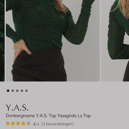
Y.a.s.
Donkergroene Y.a.s. Top Yassgrido Ls Top
4
3
4
/5
(3 beoordelingen)