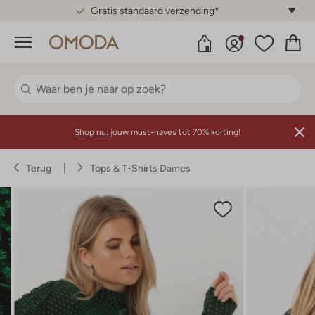
Gratis standaard verzending*
Menu
Shop nu:
jouw must-haves tot 70% korting!
Terug
Tops & T-Shirts Dames