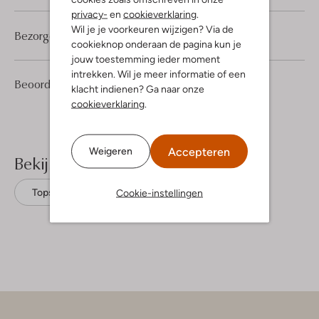
privacy-
en
cookieverklaring
.
Wil je je voorkeuren wijzigen? Via de
Bezorgen & retourneren
cookieknop onderaan de pagina kun je
jouw toestemming ieder moment
intrekken. Wil je meer informatie of een
3
4
Beoordelingen
(3)
4
/5
klacht indienen? Ga naar onze
Sterren
cookieverklaring
.
Accepteren
Weigeren
Bekijk meer
Cookie-instellingen
Tops
Y.a.s.
Polyester