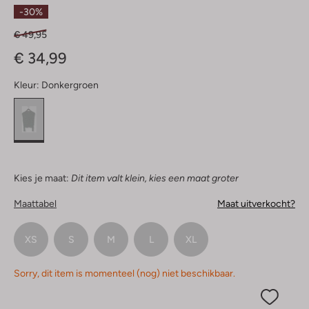
Sterren
-30%
€ 49,95
€ 34,99
Kleur:
Donkergroen
Kies je maat:
Dit item valt klein, kies een maat groter
Maattabel
Maat uitverkocht?
XS
S
M
L
XL
Sorry, dit item is momenteel (nog) niet beschikbaar.