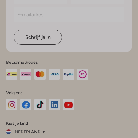
Schrijf je in
Betaalmethodes
Volg ons
Omoda
Omoda
Omoda
Omoda
Omoda
Kies je land
Instagram
Facebook
TikTok
LinkedIn
YouTube
NEDERLAND