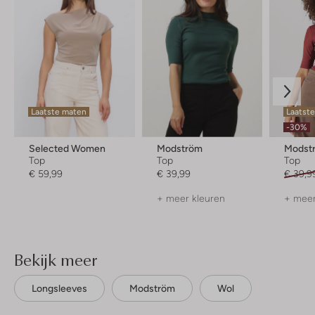
Laatste maten
Laatste
-30%
Selected Women
Modström
Modst
Top
Top
Top
€ 59,99
€ 39,99
€ 39,9
+ meer kleuren
+ meer
Bekijk meer
Longsleeves
Modström
Wol