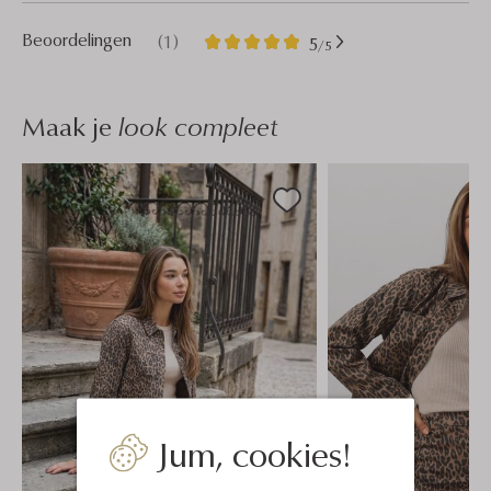
1
5
Beoordelingen
(1)
5
/5
Sterren
Maak je
look compleet
Jum, cookies!