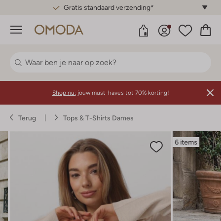
Gratis standaard verzending*
Menu
Shop nu:
jouw must-haves tot 70% korting!
Terug
Tops & T-Shirts Dames
6 items