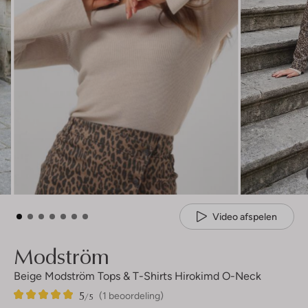
Video afspelen
Modström
Beige Modström Tops & T-Shirts Hirokimd O-Neck
5
1
5
/5
(1 beoordeling)