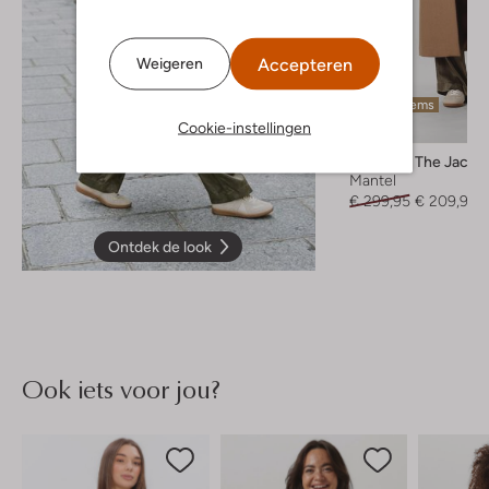
Accepteren
Weigeren
Laatste items
Cookie-instellingen
-30%
Giacomo The Jacke
Mantel
€ 299,95
€ 209,99
Ontdek de look
Ook iets voor jou?