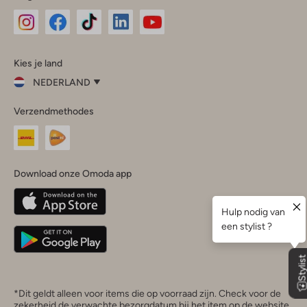
Omoda
Omoda
Omoda
Omoda
Omoda
Kies je land
Instagram
Facebook
TikTok
LinkedIn
YouTube
NEDERLAND
Kies
Verzendmethodes
je
Sluit
land
Nederland
België
(Nederlands)
Download onze Omoda app
Belgique
(Français)
Deutschland
*Dit geldt alleen voor items die op voorraad zijn. Check voor de
zekerheid de verwachte bezorgdatum bij het item op de website