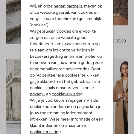
Wij, en onze
negen partners
, maken op
onze website gebruik van cookies en
Laatste items
vergelijkbare technieken (gezamenlijk:
-60%
"cookies").
Object
Wij gebruiken cookies om ervoor te
Jack
zorgen dat onze website goed
Ontdek de look
€ 89,95
€ 35,99
functioneert, om jouw voorkeuren op
te slaan, om inzicht te verkrijgen in
bezoekersgedrag en om een profiel op
te bouwen van jouw online gedrag voor
gepersonaliseerde advertenties. Door
op "Accepteer alle cookies" te klikken,
ga je akkoord met het gebruik van alle
cookies zoals omschreven in onze
privacy-
en
cookieverklaring
.
Wil je je voorkeuren wijzigen? Via de
cookieknop onderaan de pagina kun je
jouw toestemming ieder moment
intrekken. Wil je meer informatie of een
klacht indienen? Ga naar onze
cookieverklaring
.