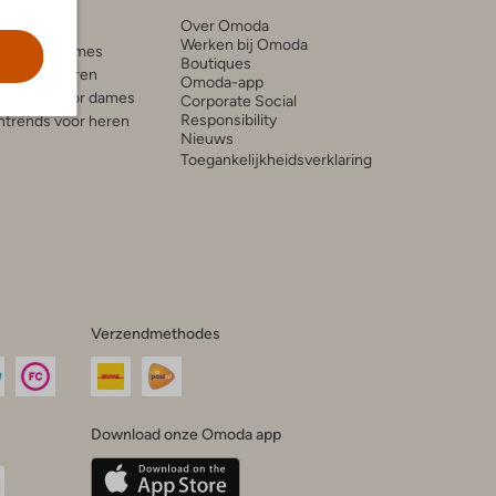
Over Omoda
e blogs
Werken bij Omoda
ds voor dames
Boutiques
ds voor heren
Omoda-app
trends voor dames
Corporate Social
Responsibility
trends voor heren
Nieuws
Toegankelijkheidsverklaring
Verzendmethodes
Download onze Omoda app