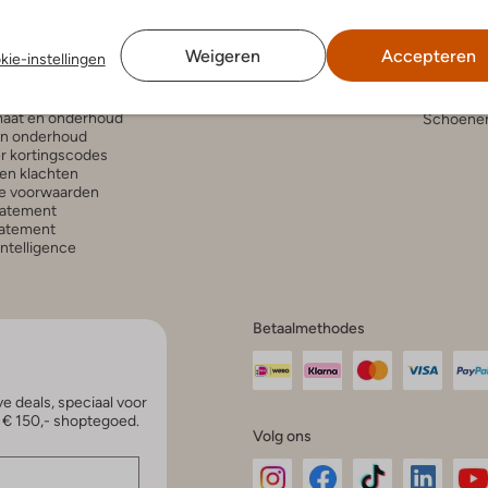
Mijn account
Bekijk all
n en bezorgen
Veelgestelde vragen
Modetren
Weigeren
Accepteren
kie-instellingen
gelijkheden
Modetren
n retourneren
Schoenen
anmelden
aat en onderhoud
Schoenen
en onderhoud
r kortingscodes
en klachten
e voorwaarden
tatement
atement
 Intelligence
Betaalmethodes
e deals, speciaal voor
p € 150,- shoptegoed.
Volg ons