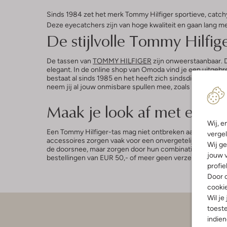
Sinds 1984 zet het merk Tommy Hilfiger sportieve, catchy
Deze eyecatchers zijn van hoge kwaliteit en gaan lang m
De stijlvolle Tommy Hilfig
De tassen van
TOMMY HILFIGER
zijn onweerstaanbaar. De
elegant. In de online shop van Omoda vind je een uitge
bestaat al sinds 1985 en het heeft zich sindsdien alleen 
neem jij al jouw onmisbare spullen mee, zoals make-up, e
Maak je look af met een t
Wij, e
Een Tommy Hilfiger-tas mag niet ontbreken aan jouw outfit,
vergel
accessoires zorgen vaak voor een onvergetelijk accent. 
Wij ge
de doorsnee, maar zorgen door hun combinatie van klassiek
jouw v
bestellingen van EUR 50,- of meer geen verzendkosten. 
profie
Door o
cooki
Wil je
toeste
Klant
indie