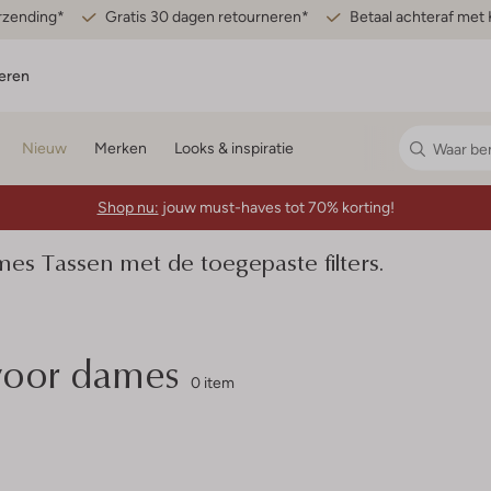
erzending*
Gratis 30 dagen retourneren*
Betaal achteraf met 
eren
Nieuw
Merken
Looks & inspiratie
Shop nu:
jouw must-haves tot 70% korting!
 Tassen met de toegepaste filters.
 voor dames
0 item