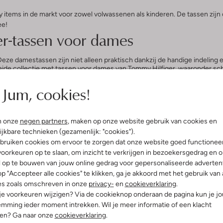
 items in de markt voor zowel volwassenen als kinderen. De tassen zijn o
ee!
er-tassen voor dames
ze damestassen zijn niet alleen praktisch dankzij de handige indeling en
breide collectie met tassen voor dames van Tommy Hilfiger, waaronder 
nog maar verder ontwikkeld. Laat je verrassen door het brede scala aan d
en flesje water, je portemonnee en je telefoon.
Jum, cookies!
as van Tommy Hilfiger
n onze
negen partners
, maken op onze website gebruik van cookies en
 of je nu gewoon een dagje naar kantoor gaat of naar een chique party. Je
ijkbare technieken (gezamenlijk: "cookies").
De tassen voor dames van Tommy Hilfiger zijn daar zeker geschikt voor. 
bruiken cookies om ervoor te zorgen dat onze website goed functionee
 en trendy juist voor dat beetje meer. Heb je jouw favoriete tas van To
oorkeuren op te slaan, om inzicht te verkrijgen in bezoekersgedrag en 
Daarnaast is het mogelijk om binnen 100 dagen kosteloos te retourneren
l op te bouwen van jouw online gedrag voor gepersonaliseerde advertent
p "Accepteer alle cookies" te klikken, ga je akkoord met het gebruik van 
es zoals omschreven in onze
privacy-
en
cookieverklaring
.
 je voorkeuren wijzigen? Via de cookieknop onderaan de pagina kun je j
mming ieder moment intrekken. Wil je meer informatie of een klacht
enservice
Account
Inspira
nen? Ga naar onze
cookieverklaring
.