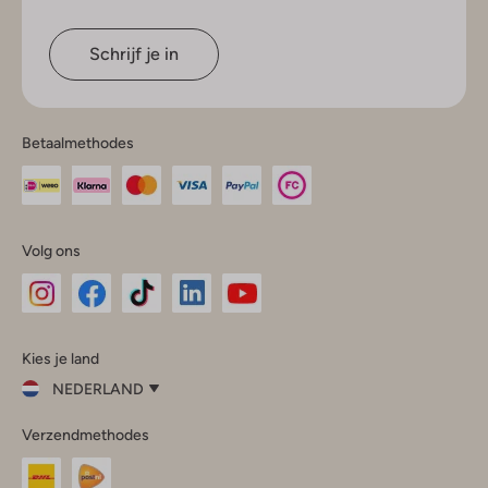
Schrijf je in
Betaalmethodes
Volg ons
Omoda
Omoda
Omoda
Omoda
Omoda
Kies je land
Instagram
Facebook
TikTok
LinkedIn
YouTube
NEDERLAND
Kies
Verzendmethodes
je
Sluit
land
Nederland