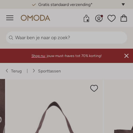
Gratis standaard verzending*
Menu
Shop nu:
jouw must-haves tot 70% korting!
Terug
Sporttassen