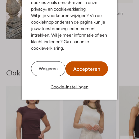
cookies zoals omschreven in onze
Aim'n
privacy-
en
cookieverklaring
.
Sporttassen
Wil je je voorkeuren wijzigen? Via de
€ 39,99
cookieknop onderaan de pagina kun je
jouw toestemming ieder moment
Ontdek de look
intrekken. Wil je meer informatie of een
klacht indienen? Ga naar onze
cookieverklaring
.
Accepteren
Weigeren
Ook iets voor jou?
Cookie-instellingen