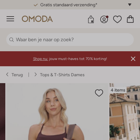
Gratis standaard verzending*
Menu
Shop nu:
jouw must-haves tot 70% korting!
Terug
Tops & T-Shirts Dames
4 items