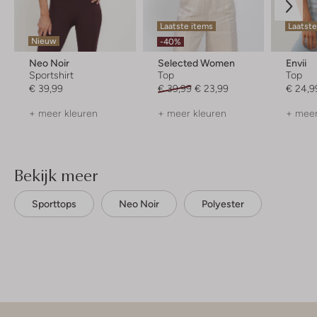
Laatste items
Laatst
Nieuw
-40%
Neo Noir
Selected Women
Envii
Sportshirt
Top
Top
€ 39,99
€ 39,99
€ 23,99
€ 24,9
+ meer kleuren
+ meer kleuren
+ meer
Bekijk meer
Sporttops
Neo Noir
Polyester