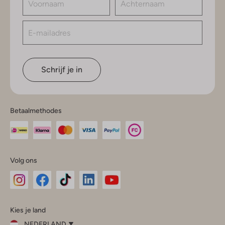
Schrijf je in
Betaalmethodes
Volg ons
Omoda
Omoda
Omoda
Omoda
Omoda
Kies je land
Instagram
Facebook
TikTok
LinkedIn
YouTube
NEDERLAND