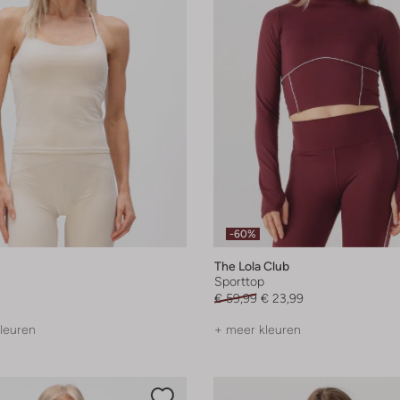
-60%
The Lola Club
Sporttop
€ 59,99
€ 23,99
leuren
+ meer kleuren