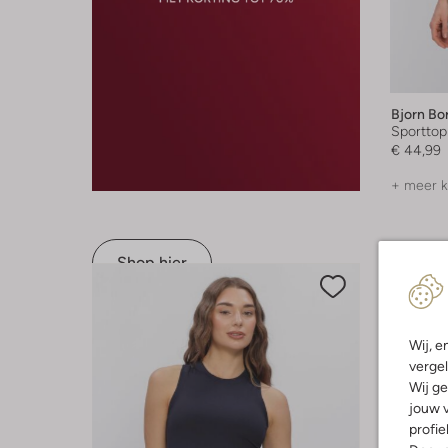
Bjorn Bo
Sporttop
€ 44,99
+ meer k
Shop hier
Wij, e
vergel
Wij ge
jouw v
profie