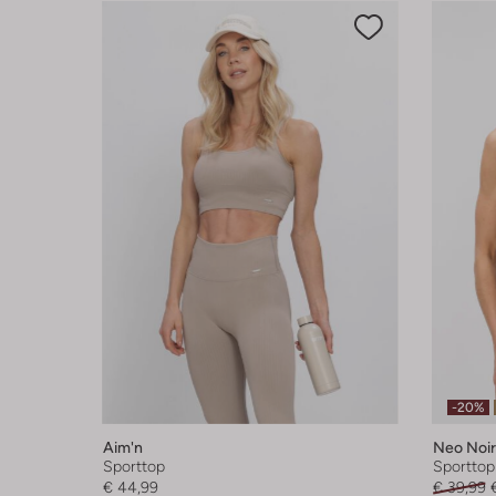
-20%
Aim'n
Neo Noir
Sporttop
Sporttop
€ 44,99
€ 39,99