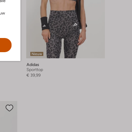
alle
ouw
Nieuw
Adidas
Sporttop
€ 39,99