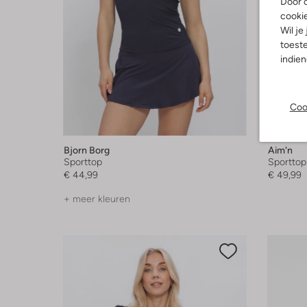
Door o
cooki
Wil je
toeste
indie
Coo
Bjorn Borg
Aim'n
Sporttop
Sporttop
€ 44,99
€ 49,99
+ meer kleuren