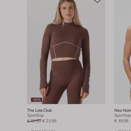
-60%
The Lola Club
Neo Noir
Sporttop
Sporttop
€ 59,99
€ 23,99
€ 39,99
+ meer kleuren
+ meer k