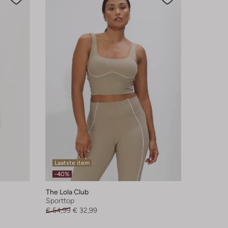
Laatste item
-40%
The Lola Club
Sporttop
€ 54,99
€ 32,99