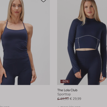
-50%
The Lola Club
Sporttop
€ 59,99
€ 29,99
leuren
+ meer kleuren