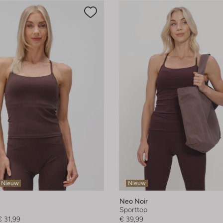
Nieuw
Nieuw
Neo Noir
Sporttop
€ 31,99
€ 39,99