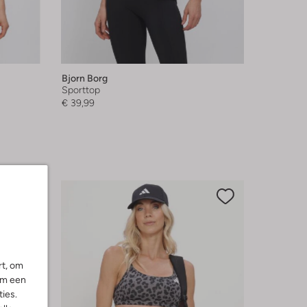
Bjorn Borg
Sporttop
€ 39,99
rt, om
om een
ies.