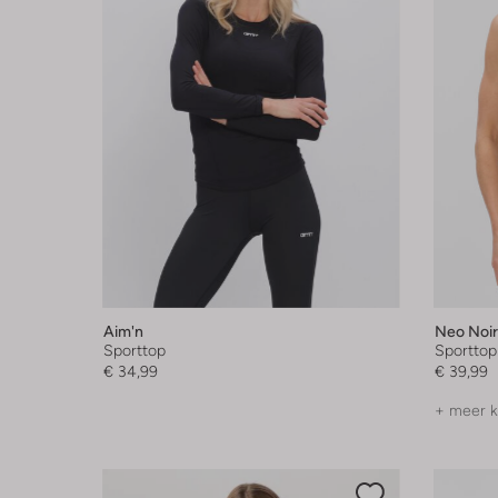
Aim'n
Neo Noir
Sporttop
Sporttop
€ 34,99
€ 39,99
+ meer k