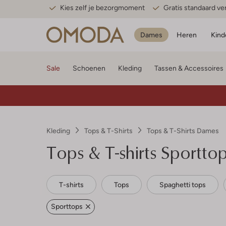
Kies zelf je bezorgmoment
Gratis standaard v
Dames
Heren
Kind
Sale
Schoenen
Kleding
Tassen & Accessoires
Kleding
Tops & T-Shirts
Tops & T-Shirts Dames
Tops & T-shirts Sportt
T-shirts
Tops
Spaghetti tops
Sporttops