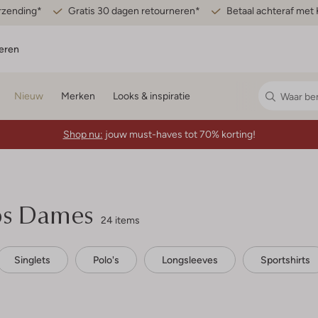
erzending*
Gratis 30 dagen retourneren*
Betaal achteraf met 
eren
Nieuw
Merken
Looks & inspiratie
Shop nu:
jouw must-haves tot 70% korting!
ops Dames
24 items
Singlets
Polo's
Longsleeves
Sportshirts