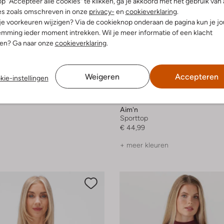
p "Accepteer alle cookies" te klikken, ga je akkoord met het gebruik van 
es zoals omschreven in onze
privacy-
en
cookieverklaring
.
 je voorkeuren wijzigen? Via de cookieknop onderaan de pagina kun je j
mming ieder moment intrekken. Wil je meer informatie of een klacht
nen? Ga naar onze
cookieverklaring
.
Weigeren
Accepteren
kie-instellingen
Aim'n
Sporttop
€ 44,99
+ meer kleuren