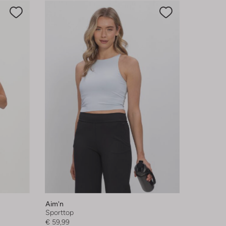
Aim'n
Sporttop
€ 59,99