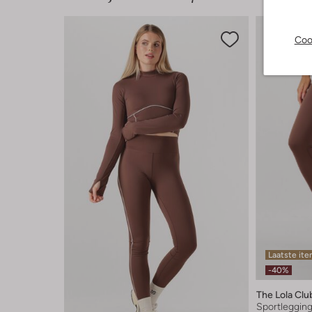
Coo
Laatste it
-40%
The Lola Clu
Sportleggin