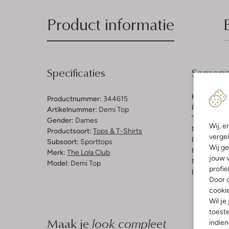
Product informatie
Specificaties
Samenst
Kleur:
Bruin
Productnummer:
344615
Patroon:
Ef
Artikelnummer:
Demi Top
Trends:
Spo
Gender:
Dames
Wij, e
Materiaal:
P
Productsoort:
Tops & T-Shirts
vergel
Pasvorm:
A
Subsoort:
Sporttops
Wij ge
Halslijn:
Op
Merk:
The Lola Club
jouw v
Mouwlengt
Model:
Demi Top
profie
Lengte:
Kor
Door o
cooki
Wil je
toeste
Maak je
look compleet
indie