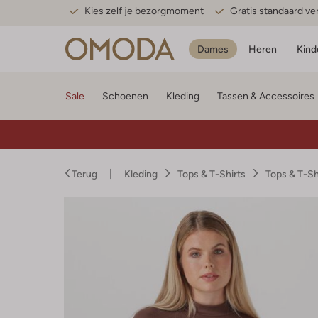
Kies zelf je bezorgmoment
Gratis standaard v
Dames
Heren
Kind
Sale
Schoenen
Kleding
Tassen & Accessoires
Terug
Kleding
Tops & T-Shirts
Tops & T-S