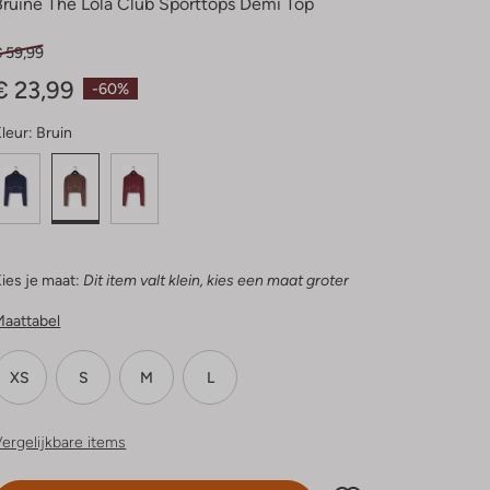
Bruine The Lola Club Sporttops Demi Top
€ 59,99
€ 23,99
-60%
leur:
Bruin
ies je maat:
Dit item valt klein, kies een maat groter
Maattabel
XS
S
M
L
ergelijkbare items