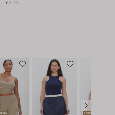
€ 21,99
 item
Laatste maten