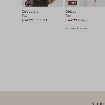
-30%
-30%
Co'couture
Object
Top
Top
€ 129,95
€ 90,99
€ 64,99
€ 44,99
+ meer kleuren
Klant