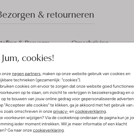
Bezorgen & retourneren
elling & Pasvorm
Omschrijving
Jum, cookies!
Ontdek de veelzijdigheid van de
fen
perfect voor de herfst- en winte
rt Lounge
het park of een knusse avond bi
n onze
negen partners
, maken op onze website gebruik van cookies en
olyester
gebreide sjaal en je favoriete jea
ijkbare technieken (gezamenlijk: "cookies").
ansluitend
en de warme kleur maken deze t
bruiken cookies om ervoor te zorgen dat onze website goed functionee
staande Kraag
paar stoere laarzen toe en je bent
oorkeuren op te slaan, om inzicht te verkrijgen in bezoekersgedrag en 
e:
Lange Mouw
l op te bouwen van jouw online gedrag voor gepersonaliseerde advertent
t
p "Accepteer alle cookies" te klikken, ga je akkoord met het gebruik van 
es zoals omschreven in onze
privacy-
en
cookieverklaring
.
 je voorkeuren wijzigen? Via de cookieknop onderaan de pagina kun je j
mming ieder moment intrekken. Wil je meer informatie of een klacht
nen? Ga naar onze
cookieverklaring
.