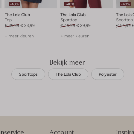
-40%
-40%
-40%
The Lola Club
The Lola Club
The Lola 
Top
Sporttop
Sporttop
€ 39,99
€ 23,99
€ 49,99
€ 29,99
€ 54,99
€
+ meer kleuren
+ meer kleuren
Bekijk meer
Sporttops
The Lola Club
Polyester
enservice
Account
Inspira