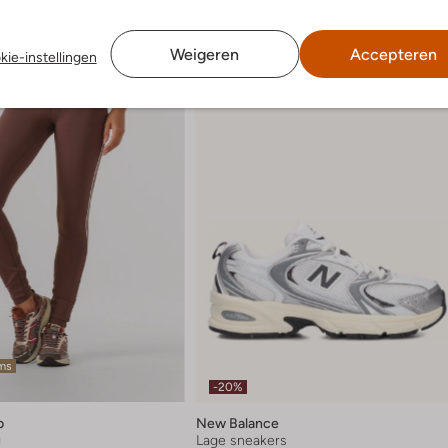
Weigeren
Accepteren
kie-instellingen
ems
-20%
b
New Balance
g
Lage sneakers