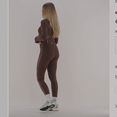
K
K
V