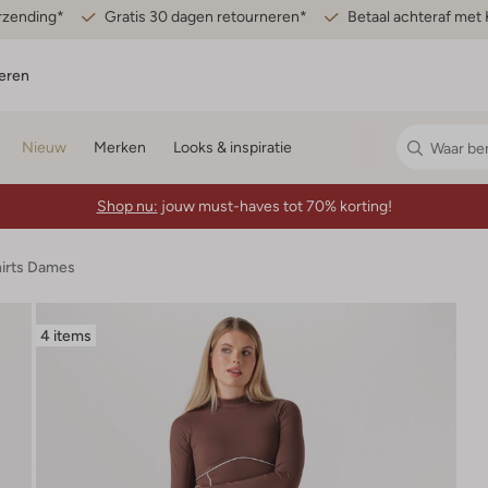
erzending*
Gratis 30 dagen retourneren*
Betaal achteraf met 
eren
Nieuw
Merken
Looks & inspiratie
Shop nu:
jouw must-haves tot 70% korting!
hirts Dames
4 items