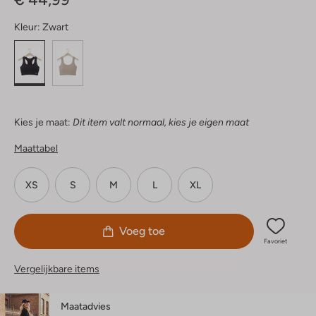
Kleur:
Zwart
Kies je maat:
Dit item valt normaal, kies je eigen maat
Maattabel
XS
S
M
L
XL
Voeg toe
Favoriet
Vergelijkbare items
Maatadvies