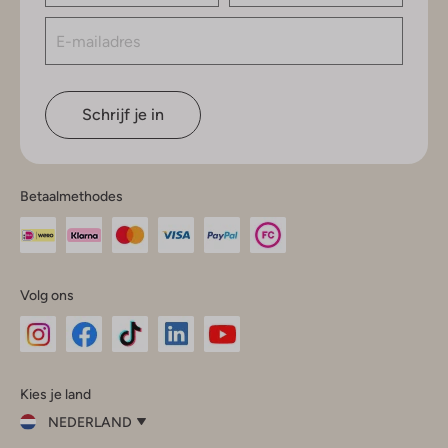
Schrijf je in
Betaalmethodes
Volg ons
Omoda
Omoda
Omoda
Omoda
Omoda
Kies je land
Instagram
Facebook
TikTok
LinkedIn
YouTube
NEDERLAND
Kies