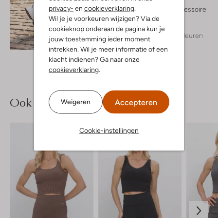
Aim'n
privacy-
en
cookieverklaring
.
Sportaccessoire
Wil je je voorkeuren wijzigen? Via de
€ 29,99
cookieknop onderaan de pagina kun je
+ meer kleuren
jouw toestemming ieder moment
Ontdek de look
intrekken. Wil je meer informatie of een
klacht indienen? Ga naar onze
cookieverklaring
.
Ook iets voor jou?
Accepteren
Weigeren
Cookie-instellingen