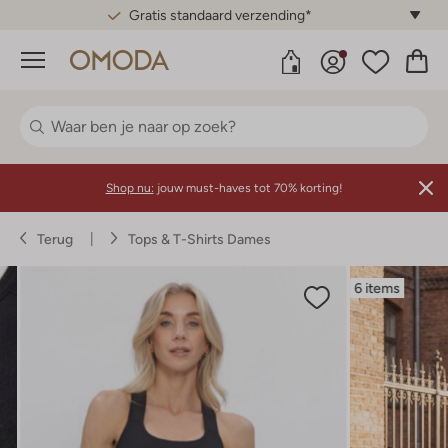
Gratis standaard verzending*
Menu
Shop nu:
jouw must-haves tot 70% korting!
Terug
Tops & T-Shirts Dames
6 items