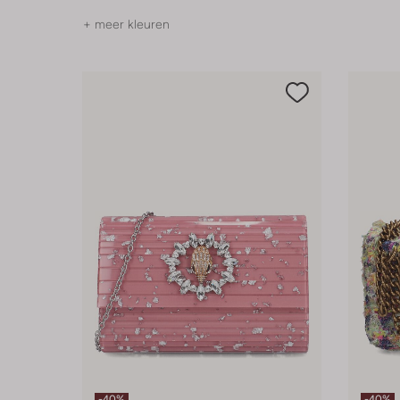
+ meer kleuren
-40%
-40%