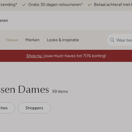
erzending*
Gratis 30 dagen retourneren*
Betaal achteraf met 
eren
Nieuw
Merken
Looks & inspiratie
Shop nu:
jouw must-haves tot 70% korting!
sen Dames
59 items
ches
Shoppers