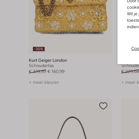
Door o
cooki
Wil je
toeste
indie
Coo
-30%
-30%
Kurt Geiger London
Kurt Gei
Schoudertas
Schoude
€ 229,99
€ 160,99
€ 229,68
+ meer kleuren
+ meer k