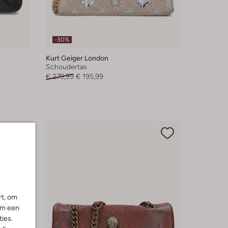
-30%
Kurt Geiger London
Schoudertas
€ 279,99
€ 195,99
rt, om
om een
ies.