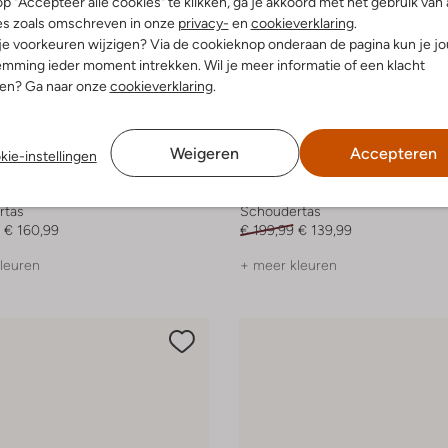
p "Accepteer alle cookies" te klikken, ga je akkoord met het gebruik van 
es zoals omschreven in onze
privacy-
en
cookieverklaring
.
 je voorkeuren wijzigen? Via de cookieknop onderaan de pagina kun je j
mming ieder moment intrekken. Wil je meer informatie of een klacht
nen? Ga naar onze
cookieverklaring
.
Weigeren
Accepteren
kie-instellingen
-30%
ger London
Kurt Geiger London
rtas
Schoudertas
€ 160,99
€ 199,99
€ 139,99
leuren
+ meer kleuren