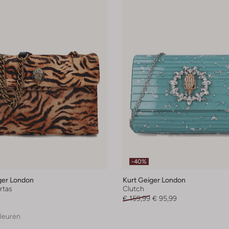
-40%
ger London
Kurt Geiger London
rtas
Clutch
€ 159,99
€ 95,99
leuren