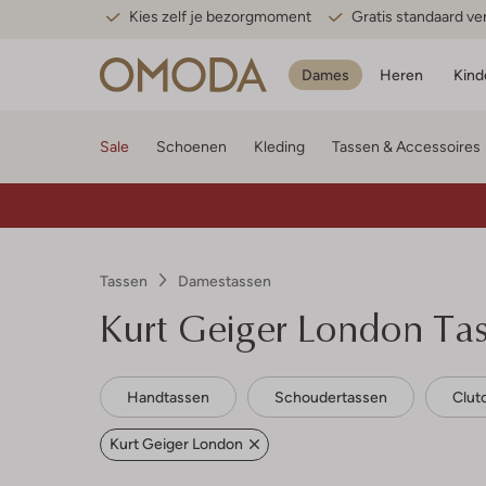
Kies zelf je bezorgmoment
Gratis standaard v
Dames
Heren
Kind
Sale
Schoenen
Kleding
Tassen & Accessoires
Tassen
Damestassen
Kurt Geiger London
Tas
Handtassen
Schoudertassen
Clut
Kurt Geiger London