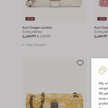
-20%
-30%
Kurt Geiger London
Kurt Gei
Schoudertas
Schoude
€ 299,99
€ 239,99
€ 199,99
+ meer kleuren
Wij, e
vergel
Wij ge
jouw v
profie