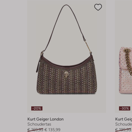
-20%
-30%
Kurt Geiger London
Kurt Gei
Schoudertas
Schoude
€ 169,99
€ 135,99
€ 199,99