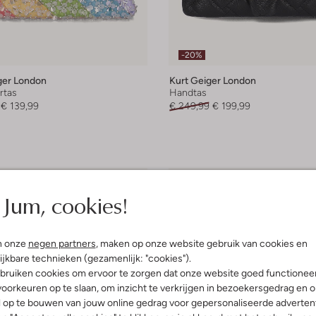
-20%
ger London
Kurt Geiger London
rtas
Handtas
€ 139,99
€ 249,99
€ 199,99
Jum, cookies!
n onze
negen partners
, maken op onze website gebruik van cookies en
ijkbare technieken (gezamenlijk: "cookies").
bruiken cookies om ervoor te zorgen dat onze website goed functionee
oorkeuren op te slaan, om inzicht te verkrijgen in bezoekersgedrag en 
l op te bouwen van jouw online gedrag voor gepersonaliseerde advertent