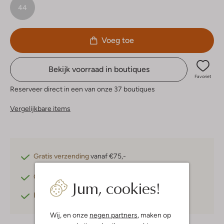
44
Voeg toe
Bekijk voorraad in boutiques
Favoriet
Reserveer direct in een van onze 37 boutiques
Vergelijkbare items
Gratis verzending
vanaf €75,-
Gratis retourneren
binnen 30 dagen*
Jum, cookies!
Betaal achteraf
met Klarna
Wij, en onze
negen partners
, maken op