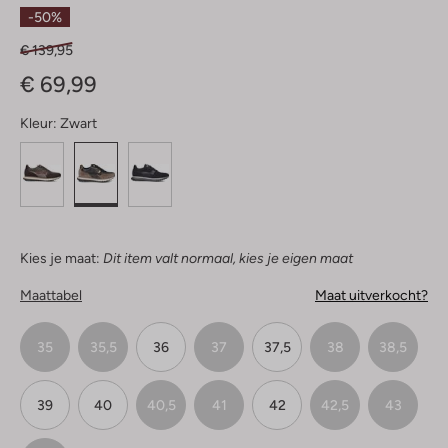
Sterren
-50%
€ 139,95
€ 69,99
Kleur:
Zwart
Kies je maat:
Dit item valt normaal, kies je eigen maat
Maattabel
Maat uitverkocht?
35
35,5
36
37
37,5
38
38,5
39
40
40,5
41
42
42,5
43