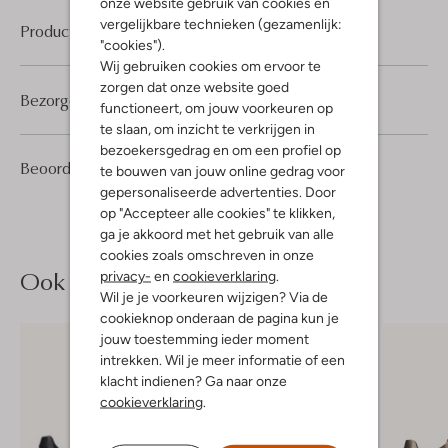
onze website gebruik van cookies en
vergelijkbare technieken (gezamenlijk:
Product informatie
"cookies").
Wij gebruiken cookies om ervoor te
zorgen dat onze website goed
Bezorgen & retourneren
functioneert, om jouw voorkeuren op
te slaan, om inzicht te verkrijgen in
bezoekersgedrag en om een profiel op
3
5
Beoordelingen
(3)
5
te bouwen van jouw online gedrag voor
/5
Sterren
gepersonaliseerde advertenties. Door
op "Accepteer alle cookies" te klikken,
ga je akkoord met het gebruik van alle
cookies zoals omschreven in onze
Ook iets voor jou?
privacy-
en
cookieverklaring
.
Wil je je voorkeuren wijzigen? Via de
cookieknop onderaan de pagina kun je
jouw toestemming ieder moment
intrekken. Wil je meer informatie of een
klacht indienen? Ga naar onze
cookieverklaring
.