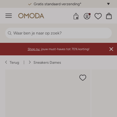
Gratis standaard verzending*
Menu
Shop nu:
jouw must-haves tot 70% korting!
Terug
Sneakers Dames