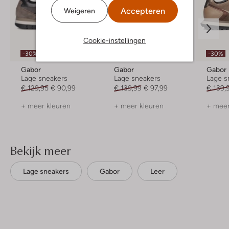
Accepteren
Weigeren
Cookie-instellingen
-30%
-30%
-30%
Gabor
Gabor
Gabor
Lage sneakers
Lage sneakers
Lage s
€ 129,95
€ 90,99
€ 139,99
€ 97,99
€ 139,
+ meer kleuren
+ meer kleuren
+ meer
Bekijk meer
Lage sneakers
Gabor
Leer