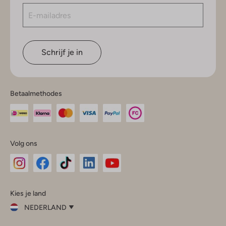
Schrijf je in
Betaalmethodes
Volg ons
Omoda
Omoda
Omoda
Omoda
Omoda
Kies je land
Instagram
Facebook
TikTok
LinkedIn
YouTube
NEDERLAND
Kies