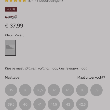
5
3
5
/5
(3 beoordelingen)
Sterren
-60%
€ 94,99
€ 37,99
Kleur:
Zwart
Kies je maat:
Dit item valt normaal, kies je eigen maat
Maattabel
Maat uitverkocht?
35
36
36,5
37
37,5
38
39
39,5
40
41
41,5
42
42,5