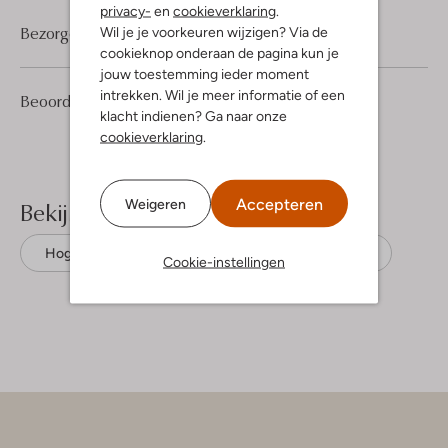
privacy-
en
cookieverklaring
.
Bezorgen & retourneren
Wil je je voorkeuren wijzigen? Via de
cookieknop onderaan de pagina kun je
jouw toestemming ieder moment
intrekken. Wil je meer informatie of een
3
5
Beoordelingen
(3)
5
/5
klacht indienen? Ga naar onze
Sterren
cookieverklaring
.
Accepteren
Weigeren
Bekijk meer
Hoge sneakers
Converse
Canvas
Cookie-instellingen