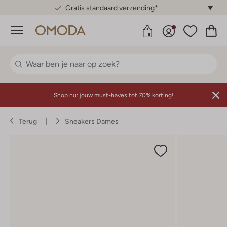
Gratis standaard verzending*
Menu
Shop nu:
jouw must-haves tot 70% korting!
Terug
Sneakers Dames