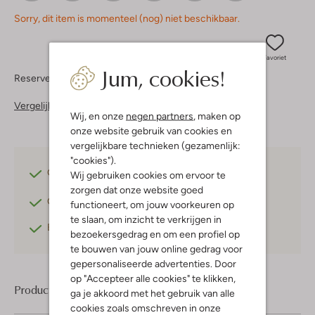
Sorry, dit item is momenteel (nog) niet beschikbaar.
Favoriet
Jum, cookies!
Reserveer direct in een van onze 37 boutiques
Vergelijkbare items
Wij, en onze
negen partners
, maken op
onze website gebruik van cookies en
vergelijkbare technieken (gezamenlijk:
"cookies").
Gratis verzending
vanaf €75,-
Wij gebruiken cookies om ervoor te
zorgen dat onze website goed
Gratis retourneren
binnen 30 dagen*
functioneert, om jouw voorkeuren op
te slaan, om inzicht te verkrijgen in
Betaal achteraf
met Klarna
bezoekersgedrag en om een profiel op
te bouwen van jouw online gedrag voor
gepersonaliseerde advertenties. Door
op "Accepteer alle cookies" te klikken,
Product informatie
ga je akkoord met het gebruik van alle
cookies zoals omschreven in onze