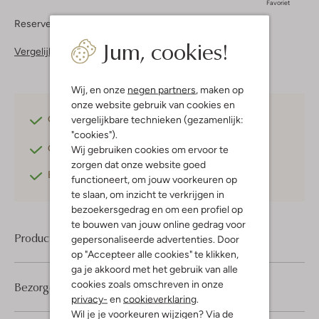
Favoriet
Reserveer direct in een van onze 37 boutiques
Jum, cookies!
Vergelijkbare items
Wij, en onze
negen partners
, maken op
onze website gebruik van cookies en
Gratis verzending
vanaf €75,-
vergelijkbare technieken (gezamenlijk:
"cookies").
Gratis retourneren
binnen 30 dagen*
Wij gebruiken cookies om ervoor te
zorgen dat onze website goed
Betaal achteraf
met Klarna
functioneert, om jouw voorkeuren op
te slaan, om inzicht te verkrijgen in
bezoekersgedrag en om een profiel op
te bouwen van jouw online gedrag voor
Product informatie
gepersonaliseerde advertenties. Door
op "Accepteer alle cookies" te klikken,
ga je akkoord met het gebruik van alle
cookies zoals omschreven in onze
Bezorgen & retourneren
privacy-
en
cookieverklaring
.
Wil je je voorkeuren wijzigen? Via de