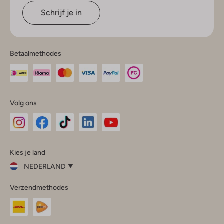
Schrijf je in
Betaalmethodes
Volg ons
Omoda
Omoda
Omoda
Omoda
Omoda
Kies je land
Instagram
Facebook
TikTok
LinkedIn
YouTube
NEDERLAND
Kies
Verzendmethodes
je
Sluit
land
Nederland