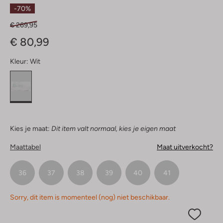
Sterren
-70%
€ 269,95
€ 80,99
Kleur:
Wit
Kies je maat:
Dit item valt normaal, kies je eigen maat
Maattabel
Maat uitverkocht?
36
37
38
39
40
41
Sorry, dit item is momenteel (nog) niet beschikbaar.