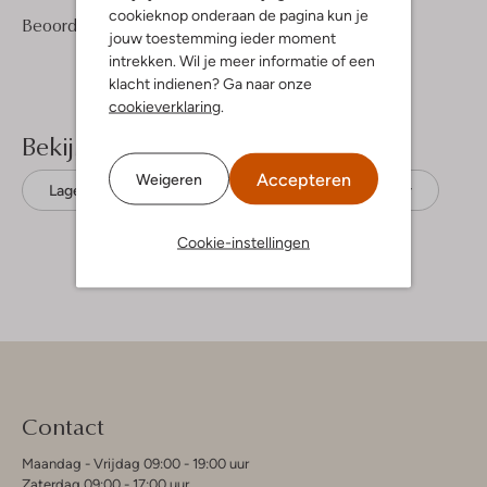
cookieknop onderaan de pagina kun je
6
4
Beoordelingen
(6)
4
/5
jouw toestemming ieder moment
Sterren
intrekken. Wil je meer informatie of een
klacht indienen? Ga naar onze
cookieverklaring
.
Bekijk meer
Accepteren
Weigeren
Lage sneakers
Tommy Hilfiger
Leer
Cookie-instellingen
Contact
Maandag - Vrijdag 09:00 - 19:00 uur
Zaterdag 09:00 - 17:00 uur