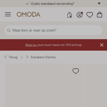
Gratis standaard verzending*
Menu
Shop nu:
jouw must-haves tot 70% korting!
Terug
Sneakers Dames