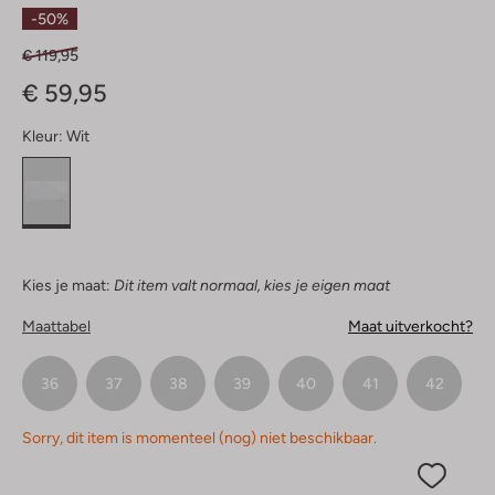
Sterren
-50%
€ 119,95
€ 59,95
Kleur:
Wit
Kies je maat:
Dit item valt normaal, kies je eigen maat
Maattabel
Maat uitverkocht?
36
37
38
39
40
41
42
Sorry, dit item is momenteel (nog) niet beschikbaar.