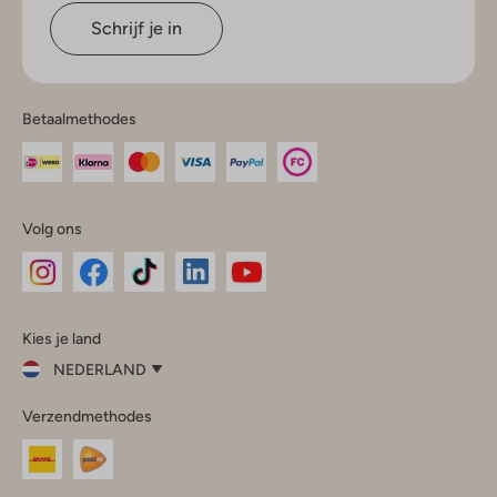
Schrijf je in
Betaalmethodes
Volg ons
Omoda
Omoda
Omoda
Omoda
Omoda
Kies je land
Instagram
Facebook
TikTok
LinkedIn
YouTube
NEDERLAND
Kies
Verzendmethodes
je
Sluit
land
Nederland