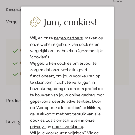
Favoriet
Reserveer direct in een van onze 37 boutiques
Jum, cookies!
Vergelijkbare items
Wij, en onze
negen partners
, maken op
onze website gebruik van cookies en
Gratis verzending
vanaf €75,-
vergelijkbare technieken (gezamenlijk:
"cookies").
Gratis retourneren
binnen 30 dagen*
Wij gebruiken cookies om ervoor te
zorgen dat onze website goed
Betaal achteraf
met Klarna
functioneert, om jouw voorkeuren op
te slaan, om inzicht te verkrijgen in
bezoekersgedrag en om een profiel op
te bouwen van jouw online gedrag voor
Product informatie
gepersonaliseerde advertenties. Door
op "Accepteer alle cookies" te klikken,
ga je akkoord met het gebruik van alle
cookies zoals omschreven in onze
Bezorgen & retourneren
privacy-
en
cookieverklaring
.
Wil je je voorkeuren wijzigen? Via de