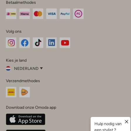
Betaalmethodes
Volg ons
Omoda
Omoda
Omoda
Omoda
Omoda
Kies je land
Instagram
Facebook
TikTok
LinkedIn
YouTube
NEDERLAND
Kies
Verzendmethodes
je
Sluit
land
Nederland
België
(Nederlands)
Download onze Omoda app
Belgique
(Français)
Deutschland