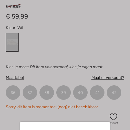
€ 119,99
€ 59,99
Kleur:
Wit
Kies je maat:
Dit item valt normaal, kies je eigen maat
Maattabel
Maat uitverkocht?
36
37
38
39
40
41
42
Sorry, dit item is momenteel (nog) niet beschikbaar.
Favoriet