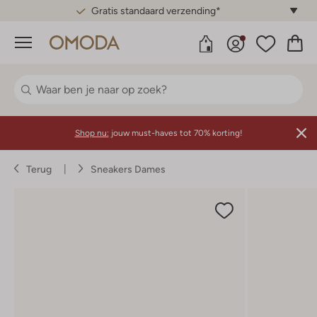
Gratis standaard verzending*
Menu
Shop nu:
jouw must-haves tot 70% korting!
Terug
Sneakers Dames