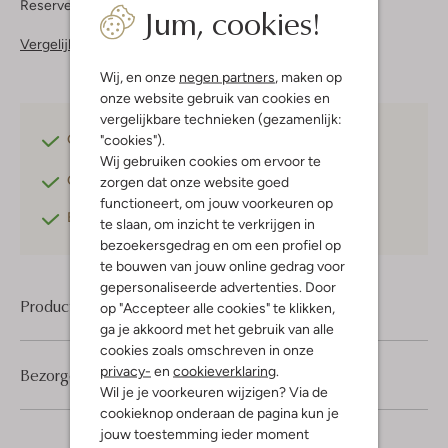
Reserveer direct in een van onze 37 boutiques
Jum, cookies!
Vergelijkbare items
Wij, en onze
negen partners
, maken op
onze website gebruik van cookies en
vergelijkbare technieken (gezamenlijk:
"cookies").
Gratis verzending
vanaf €75,-
Wij gebruiken cookies om ervoor te
Gratis retourneren
binnen 30 dagen*
zorgen dat onze website goed
functioneert, om jouw voorkeuren op
Betaal achteraf
met Klarna
te slaan, om inzicht te verkrijgen in
bezoekersgedrag en om een profiel op
te bouwen van jouw online gedrag voor
gepersonaliseerde advertenties. Door
Product informatie
op "Accepteer alle cookies" te klikken,
ga je akkoord met het gebruik van alle
cookies zoals omschreven in onze
privacy-
en
cookieverklaring
.
Bezorgen & retourneren
Wil je je voorkeuren wijzigen? Via de
cookieknop onderaan de pagina kun je
jouw toestemming ieder moment