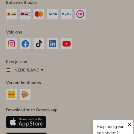
Betaalmethodes
Volg ons
Omoda
Omoda
Omoda
Omoda
Omoda
Kies je land
Instagram
Facebook
TikTok
LinkedIn
YouTube
NEDERLAND
Kies
Verzendmethodes
je
Sluit
land
Nederland
België
(Nederlands)
Download onze Omoda app
Belgique
(Français)
Deutschland