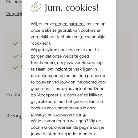
Reserveer direct in een van onze 37 boutiques
Jum, cookies!
Vergelijkbare items
Wij, en onze
negen partners
, maken op
onze website gebruik van cookies en
vergelijkbare technieken (gezamenlijk:
"cookies").
Gratis verzending
vanaf €75,-
Wij gebruiken cookies om ervoor te
Gratis retourneren
binnen 30 dagen*
zorgen dat onze website goed
functioneert, om jouw voorkeuren op
Betaal achteraf
met Klarna
te slaan, om inzicht te verkrijgen in
bezoekersgedrag en om een profiel op
te bouwen van jouw online gedrag voor
gepersonaliseerde advertenties. Door
Product informatie
op "Accepteer alle cookies" te klikken,
ga je akkoord met het gebruik van alle
cookies zoals omschreven in onze
privacy-
en
cookieverklaring
.
Bezorgen & retourneren
Wil je je voorkeuren wijzigen? Via de
cookieknop onderaan de pagina kun je
jouw toestemming ieder moment