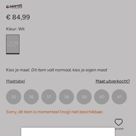
€ 169,99
€ 84,99
Kleur:
Wit
Kies je maat:
Dit item valt normaal, kies je eigen maat
Maattabel
Maat uitverkocht?
35
36
37
38
39
40
41
Sorry, dit item is momenteel (nog) niet beschikbaar.
Favoriet