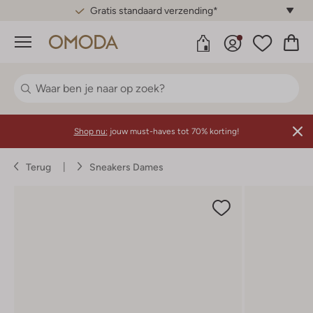
Gratis standaard verzending*
Menu
Shop nu:
jouw must-haves tot 70% korting!
Terug
Sneakers Dames