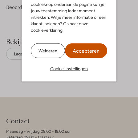
cookieknop onderaan de pagina kun je
16
4
Beoordelingen
(16)
4
/5
jouw toestemming ieder moment
Sterren
intrekken. Wil je meer informatie of een
klacht indienen? Ga naar onze
cookieverklaring
.
Bekijk meer
Accepteren
Weigeren
Lage sneakers
Hub
Leer
Cookie-instellingen
Contact
Maandag - Vrijdag 09:00 - 19:00 uur
Zaterdag 09:00 - 17:00 uur