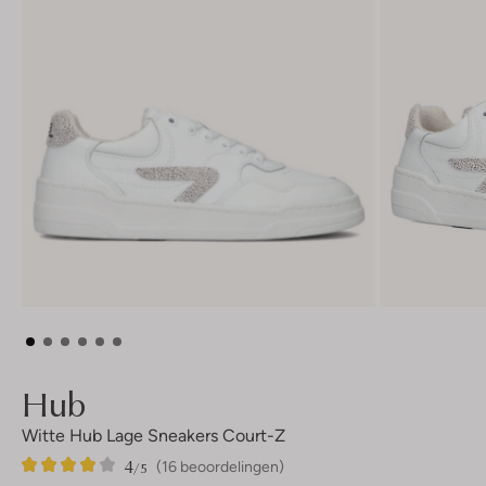
Hub
Witte Hub Lage Sneakers Court-Z
4
16
4
/5
(16 beoordelingen)