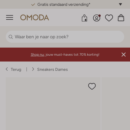
Gratis standaard verzending*
Menu
Shop nu:
jouw must-haves tot 70% korting!
Terug
Sneakers Dames