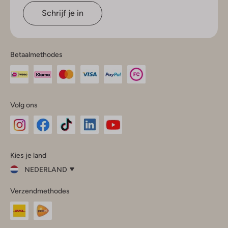
Schrijf je in
Betaalmethodes
Volg ons
Omoda
Omoda
Omoda
Omoda
Omoda
Kies je land
Instagram
Facebook
TikTok
LinkedIn
YouTube
NEDERLAND
Kies
Verzendmethodes
je
Sluit
land
Nederland