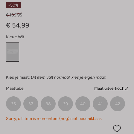
Sterren
-50%
€ 109,95
€ 54,99
Kleur:
Wit
Kies je maat:
Dit item valt normaal, kies je eigen maat
Maattabel
Maat uitverkocht?
36
37
38
39
40
41
42
Sorry, dit item is momenteel (nog) niet beschikbaar.