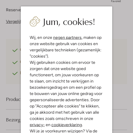
Favoriet
Reserveer direct in een van onze 37 boutiques
Jum, cookies!
Vergelijkbare items
Wij, en onze
negen partners
, maken op
onze website gebruik van cookies en
Gratis verzending
vanaf €75,-
vergelijkbare technieken (gezamenlijk:
"cookies").
Gratis retourneren
binnen 30 dagen*
Wij gebruiken cookies om ervoor te
zorgen dat onze website goed
Betaal achteraf
met Klarna
functioneert, om jouw voorkeuren op
te slaan, om inzicht te verkrijgen in
bezoekersgedrag en om een profiel op
te bouwen van jouw online gedrag voor
Product informatie
gepersonaliseerde advertenties. Door
op "Accepteer alle cookies" te klikken,
ga je akkoord met het gebruik van alle
cookies zoals omschreven in onze
Bezorgen & retourneren
privacy-
en
cookieverklaring
.
Wil je je voorkeuren wijzigen? Via de