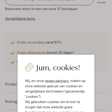
Favoriet
Reserveer direct in een van onze 37 boutiques
Vergelijkbare items
Gratis verzending
vanaf €75,-
Gratis retourneren
binnen 30 dagen*
Betaal achteraf
met Klarna
Jum, cookies!
Wij, en onze
negen partners
, maken op
Product informatie
onze website gebruik van cookies en
vergelijkbare technieken (gezamenlijk:
"cookies").
Bezorgen & retourneren
Wij gebruiken cookies om ervoor te
zorgen dat onze website goed