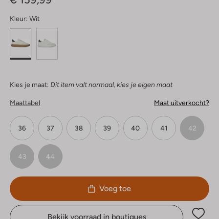
Kleur:
Wit
Kies je maat:
Dit item valt normaal, kies je eigen maat
Maattabel
Maat uitverkocht?
36
37
38
39
40
41
42
43
44
Voeg toe
Bekijk voorraad in boutiques