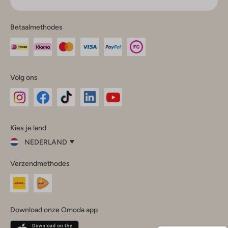
Betaalmethodes
Volg ons
Omoda
Omoda
Omoda
Omoda
Omoda
Kies je land
Instagram
Facebook
TikTok
LinkedIn
YouTube
NEDERLAND
Kies
Verzendmethodes
je
Sluit
land
Nederland
België
(Nederlands)
Download onze Omoda app
Belgique
(Français)