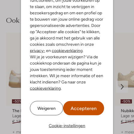
functioneert, om jouw voorkeuren op
te slaan, om inzicht te verkrijgen in
bezoekersgedrag en om een profiel op
Ook iets voor jou?
te bouwen van jouw online gedrag voor
gepersonaliseerde advertenties. Door
op "Accepteer alle cookies" te klikken,
ga je akkoord met het gebruik van alle
cookies zoals omschreven in onze
privacy-
en
cookieverklaring
.
Wil je je voorkeuren wijzigen? Via de
cookieknop onderaan de pagina kun je
jouw toestemming ieder moment
intrekken. Wil je meer informatie of een
klacht indienen? Ga naar onze
cookieverklaring
.
-50%
-50%
-50%
Accepteren
Weigeren
The Hoff Brand
Nubikk
Nubik
Lage sneakers
Lage sneakers
Lage s
€ 139,99
€ 69,99
€ 229,99
€ 114,99
€ 219,
Cookie-instellingen
+ meer kleuren
+ meer