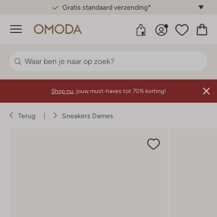
Gratis standaard verzending*
Menu
Shop nu:
jouw must-haves tot 70% korting!
Terug
Sneakers Dames