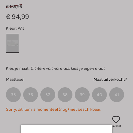
€ 189,95
€ 94,99
Kleur:
Wit
Kies je maat:
Dit item valt normaal, kies je eigen maat
Maattabel
Maat uitverkocht?
35
36
37
38
39
40
41
Sorry, dit item is momenteel (nog) niet beschikbaar.
Favoriet