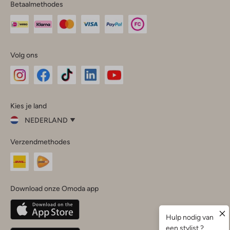
Betaalmethodes
Volg ons
Omoda
Omoda
Omoda
Omoda
Omoda
Kies je land
Instagram
Facebook
TikTok
LinkedIn
YouTube
NEDERLAND
Kies
Verzendmethodes
je
Sluit
land
Nederland
België
(Nederlands)
Download onze Omoda app
Belgique
(Français)
Deutschland