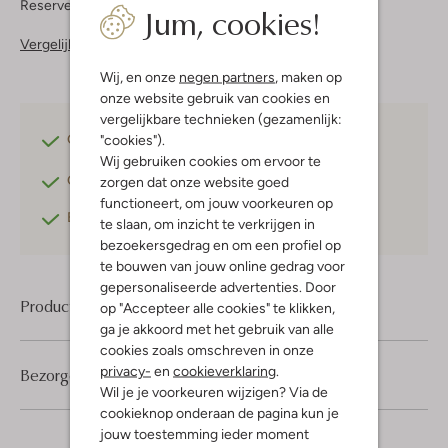
Reserveer direct in een van onze 37 boutiques
Jum, cookies!
Vergelijkbare items
Wij, en onze
negen partners
, maken op
onze website gebruik van cookies en
vergelijkbare technieken (gezamenlijk:
"cookies").
Gratis verzending
vanaf €75,-
Wij gebruiken cookies om ervoor te
Gratis retourneren
binnen 30 dagen*
zorgen dat onze website goed
functioneert, om jouw voorkeuren op
Betaal achteraf
met Klarna
te slaan, om inzicht te verkrijgen in
bezoekersgedrag en om een profiel op
te bouwen van jouw online gedrag voor
gepersonaliseerde advertenties. Door
Product informatie
op "Accepteer alle cookies" te klikken,
ga je akkoord met het gebruik van alle
cookies zoals omschreven in onze
privacy-
en
cookieverklaring
.
Bezorgen & retourneren
Wil je je voorkeuren wijzigen? Via de
cookieknop onderaan de pagina kun je
jouw toestemming ieder moment