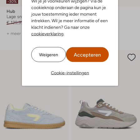
Wil je je voorkeuren wijzigen? Via de
-30%
-30%
cookieknop onderaan de pagina kun je
Hub
Hub
jouw toestemming ieder moment
Lage sneakers
Lage sneakers
intrekken. Wil je meer informatie of een
€ 129,99
€ 90,99
€ 149,99
€ 104,99
klacht indienen? Ga naar onze
+ meer kleuren
+ meer kleuren
cookieverklaring
.
Accepteren
Weigeren
Cookie-instellingen