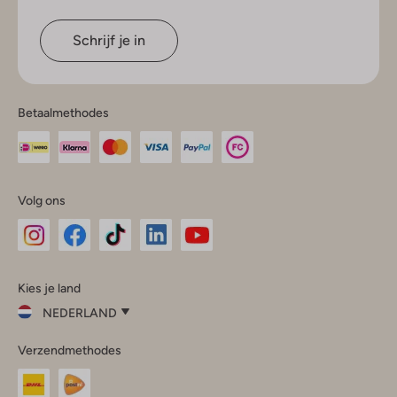
Schrijf je in
Betaalmethodes
Volg ons
Omoda
Omoda
Omoda
Omoda
Omoda
Kies je land
Instagram
Facebook
TikTok
LinkedIn
YouTube
NEDERLAND
Kies
Verzendmethodes
je
Sluit
land
Nederland