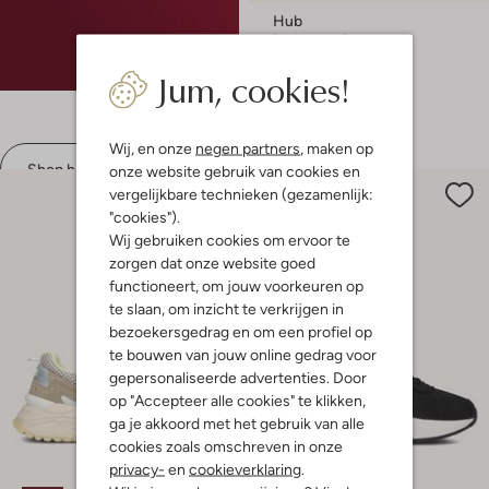
Hub
Lage sneakers
€ 129,99
€ 64,99
Jum, cookies!
+ meer kleuren
Wij, en onze
negen partners
, maken op
Shop hier
onze website gebruik van cookies en
vergelijkbare technieken (gezamenlijk:
"cookies").
Wij gebruiken cookies om ervoor te
zorgen dat onze website goed
functioneert, om jouw voorkeuren op
te slaan, om inzicht te verkrijgen in
bezoekersgedrag en om een profiel op
te bouwen van jouw online gedrag voor
gepersonaliseerde advertenties. Door
op "Accepteer alle cookies" te klikken,
ga je akkoord met het gebruik van alle
cookies zoals omschreven in onze
privacy-
en
cookieverklaring
.