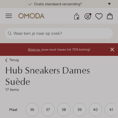
Gratis standaard verzending*
Menu
Shop nu:
jouw must-haves tot 70% korting!
Terug
Hub
Sneakers Dames
Suède
17 items
Maat
36
37
38
39
40
41