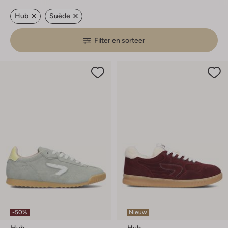
Hub
Suède
Filter en sorteer
-50%
Nieuw
Hub
Hub