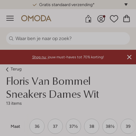
Gratis standaard verzending*
Menu
Shop nu:
jouw must-haves tot 70% korting!
Terug
Floris Van Bommel
Sneakers Dames Wit
13 items
Maat
36
37
37½
38
38½
39