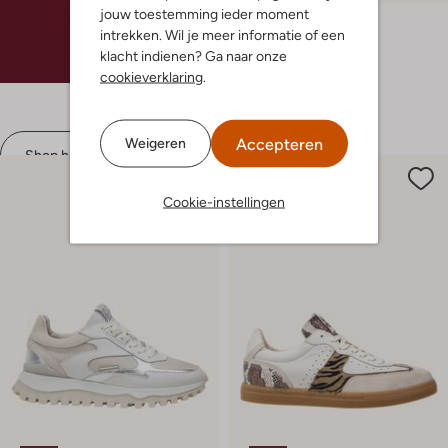
jouw toestemming ieder moment
Floris Van Bommel
intrekken. Wil je meer informatie of een
Lage sneakers
klacht indienen? Ga naar onze
€ 219,99
€ 109,99
cookieverklaring
.
+ meer kleuren
Accepteren
Weigeren
Shop hier
Cookie-instellingen