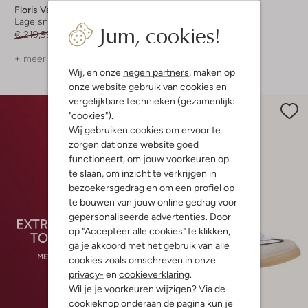
Floris Van Bommel
Floris Van Bommel
Lage sneakers
Lage sneakers
Jum, cookies!
€ 219,99
€ 109,99
€ 279,99
€ 139,99
+ meer kleuren
+ meer kleuren
Wij, en onze
negen partners
, maken op
onze website gebruik van cookies en
vergelijkbare technieken (gezamenlijk:
"cookies").
Wij gebruiken cookies om ervoor te
zorgen dat onze website goed
functioneert, om jouw voorkeuren op
te slaan, om inzicht te verkrijgen in
bezoekersgedrag en om een profiel op
te bouwen van jouw online gedrag voor
gepersonaliseerde advertenties. Door
op "Accepteer alle cookies" te klikken,
ga je akkoord met het gebruik van alle
cookies zoals omschreven in onze
privacy-
en
cookieverklaring
.
Wil je je voorkeuren wijzigen? Via de
-50%
cookieknop onderaan de pagina kun je