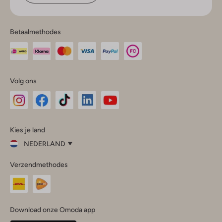
Betaalmethodes
Volg ons
Omoda
Omoda
Omoda
Omoda
Omoda
Kies je land
Instagram
Facebook
TikTok
LinkedIn
YouTube
NEDERLAND
Kies
Verzendmethodes
je
Sluit
land
Nederland
België
(Nederlands)
Download onze Omoda app
Belgique
(Français)