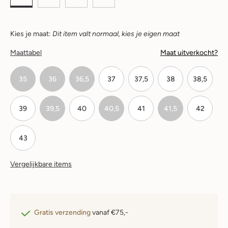
Kies je maat:
Dit item valt normaal, kies je eigen maat
Maattabel
Maat uitverkocht?
35
36
36,5
37
37,5
38
38,5
39
39,5
40
40,5
41
41,5
42
43
Vergelijkbare items
Gratis verzending
vanaf €75,-