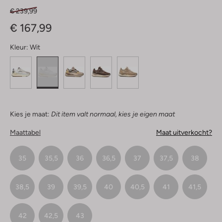
€ 239,99
€ 167,99
Kleur:
Wit
Kies je maat:
Dit item valt normaal, kies je eigen maat
Maattabel
Maat uitverkocht?
35
35,5
36
36,5
37
37,5
38
38,5
39
39,5
40
40,5
41
41,5
42
42,5
43