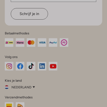
Schrijf je in
Betaalmethodes
Volg ons
Omoda
Omoda
Omoda
Omoda
Omoda
Kies je land
Instagram
Facebook
TikTok
LinkedIn
YouTube
NEDERLAND
Kies
Verzendmethodes
je
Sluit
land