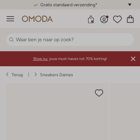
Gratis standaard verzending*
Menu
Shop nu:
jouw must-haves tot 70% korting!
Terug
Sneakers Dames