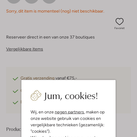
Sorry, dit item is momenteel (nog) niet beschikbaar.
Favoriet
Reserveer direct in een van onze 37 boutiques
Vergelijkbare items
Gratis verzending
vanaf €75,-
Gratis retourneren
binnen 30 dagen*
Jum, cookies!
Betaal achteraf
met Klarna
Wij, en onze
negen partners
, maken op
onze website gebruik van cookies en
vergelijkbare technieken (gezamenlijk:
Product informatie
"cookies").