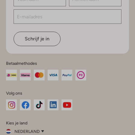
Schrijf je in
Betaalmethodes
Volg ons
Omoda
Omoda
Omoda
Omoda
Omoda
Kies je land
Instagram
Facebook
TikTok
LinkedIn
YouTube
NEDERLAND