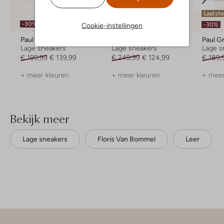
Laatst
-30%
-50%
Cookie-instellingen
-30%
Paul Green
Floris Van Bommel
Paul G
Lage sneakers
Lage sneakers
Lage s
€ 199,99
€ 139,99
€ 249,99
€ 124,99
€ 189,
+ meer kleuren
+ meer kleuren
+ meer
Bekijk meer
Lage sneakers
Floris Van Bommel
Leer