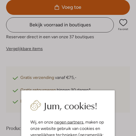
Voeg toe
Bekijk voorraad in boutiques
Favoriet
Reserveer direct in een van onze 37 boutiques
Vergelijkbare items
Gratis verzending
vanaf €75,-
Gratis retourneren
binnen 30 dagen*
Jum, cookies!
Betaal achteraf
met Klarna
Wij, en onze
negen partners
, maken op
Product informatie
onze website gebruik van cookies en
vergelijkbare technieken (gezamenlijk: