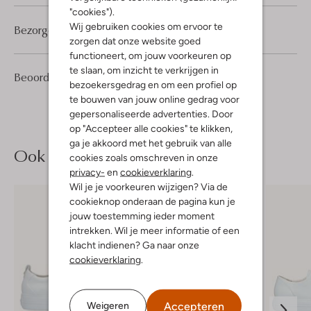
"cookies").
Wij gebruiken cookies om ervoor te
Bezorgen & retourneren
zorgen dat onze website goed
functioneert, om jouw voorkeuren op
te slaan, om inzicht te verkrijgen in
6
4
Beoordelingen
(6)
4
/5
bezoekersgedrag en om een profiel op
Sterren
te bouwen van jouw online gedrag voor
gepersonaliseerde advertenties. Door
op "Accepteer alle cookies" te klikken,
ga je akkoord met het gebruik van alle
Ook iets voor jou?
cookies zoals omschreven in onze
privacy-
en
cookieverklaring
.
Wil je je voorkeuren wijzigen? Via de
cookieknop onderaan de pagina kun je
jouw toestemming ieder moment
intrekken. Wil je meer informatie of een
klacht indienen? Ga naar onze
cookieverklaring
.
Accepteren
Weigeren