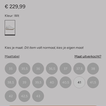
Sterren
€ 229,99
Kleur:
Wit
Kies je maat:
Dit item valt normaal, kies je eigen maat
Maattabel
Maat uitverkocht?
35
35,5
36
36,5
37
37,5
38
38,5
39
39,5
40
40,5
41
41,5
42
42,5
43