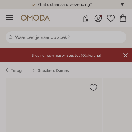
Gratis standaard verzending*
Menu
Shop nu:
jouw must-haves tot 70% korting!
Terug
Sneakers Dames