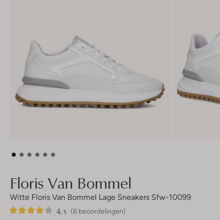
Floris Van Bommel
Witte Floris Van Bommel Lage Sneakers Sfw-10099
4
6
4
/5
(6 beoordelingen)