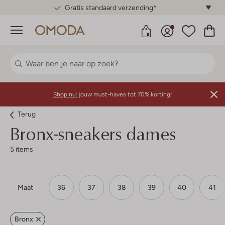
Gratis standaard verzending*
Menu
Shop nu:
jouw must-haves tot 70% korting!
Terug
Bronx-sneakers dames
5 items
Maat
36
37
38
39
40
41
Bronx