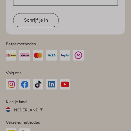
Schrijf je in
Betaalmethodes
Volg ons
Omoda
Omoda
Omoda
Omoda
Omoda
Kies je land
Instagram
Facebook
TikTok
LinkedIn
YouTube
NEDERLAND
Kies
Verzendmethodes
je
Sluit
land