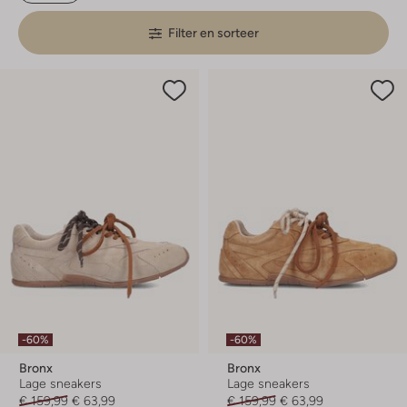
Filter en sorteer
-60%
-60%
Bronx
Bronx
Lage sneakers
Lage sneakers
€ 159,99
€ 63,99
€ 159,99
€ 63,99