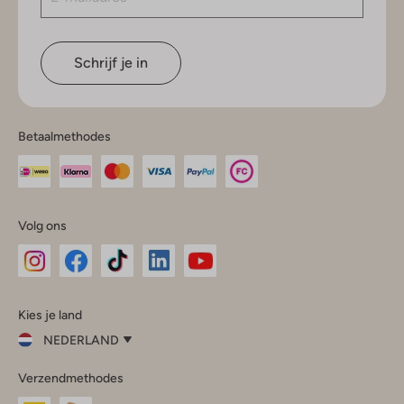
Schrijf je in
Betaalmethodes
Volg ons
Omoda
Omoda
Omoda
Omoda
Omoda
Kies je land
Instagram
Facebook
TikTok
LinkedIn
YouTube
NEDERLAND
Kies
Verzendmethodes
je
Sluit
land