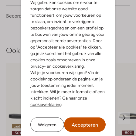
Wij gebruiken cookies om ervoor te
zorgen dat onze website goed
4
4
Beoordelingen
functioneert, om jouw voorkeuren op
(4)
4
/5
Sterren
te slaan, om inzicht te verkrijgen in
bezoekersgedrag en om een profiel op
te bouwen van jouw online gedrag voor
gepersonaliseerde advertenties. Door
op "Accepteer alle cookies" te klikken,
Ook iets voor jou?
ga je akkoord met het gebruik van alle
cookies zoals omschreven in onze
privacy-
en
cookieverklaring
.
Wil je je voorkeuren wijzigen? Via de
cookieknop onderaan de pagina kun je
jouw toestemming ieder moment
intrekken. Wil je meer informatie of een
klacht indienen? Ga naar onze
cookieverklaring
.
Accepteren
Weigeren
Laatste items
Laatste item
-50%
-50%
-50%