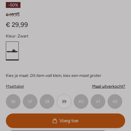
Sterren
-50%
€ 59,95
€ 29,99
Kleur:
Zwart
Kies je maat:
Dit item valt klein, kies een maat groter
Maattabel
Maat uitverkocht?
36
37
38
39
40
41
42
Voeg toe