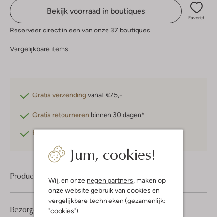
Bekijk voorraad in boutiques
Favoriet
Reserveer direct in een van onze 37 boutiques
Vergelijkbare items
Gratis verzending
vanaf €75,-
Gratis retourneren
binnen 30 dagen*
Betaal achteraf
met Klarna
Jum, cookies!
Product informatie
Wij, en onze
negen partners
, maken op
onze website gebruik van cookies en
vergelijkbare technieken (gezamenlijk:
Bezorgen & retourneren
"cookies").