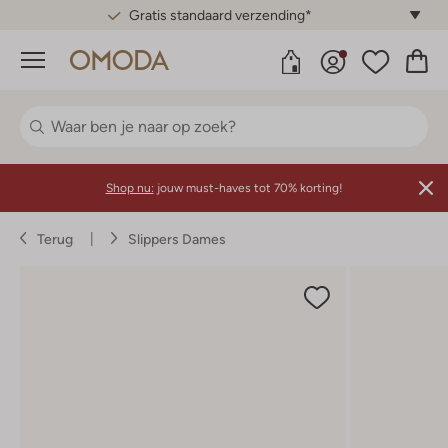
Gratis standaard verzending*
Menu
Shop nu:
jouw must-haves tot 70% korting!
Terug
Slippers Dames