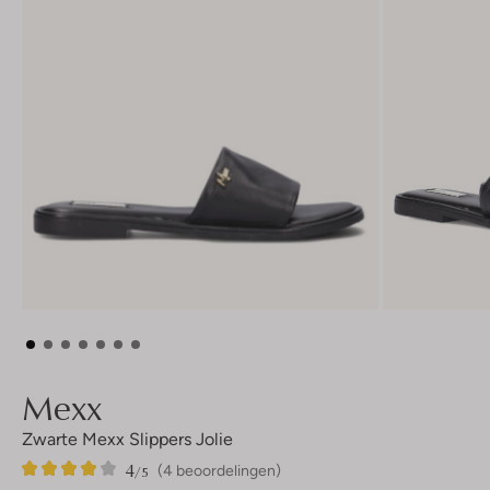
Mexx
Zwarte Mexx Slippers Jolie
4
4
4
/5
(4 beoordelingen)