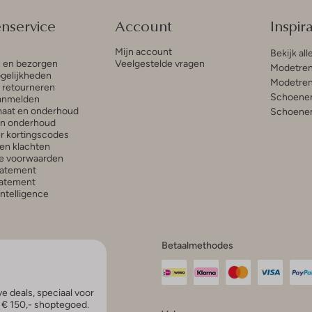
enservice
Account
Inspira
Mijn account
Bekijk all
n en bezorgen
Veelgestelde vragen
Modetren
gelijkheden
Modetren
n retourneren
Schoenen
anmelden
aat en onderhoud
Schoenen
en onderhoud
r kortingscodes
en klachten
e voorwaarden
tatement
atement
 Intelligence
Betaalmethodes
e deals, speciaal voor
p € 150,- shoptegoed.