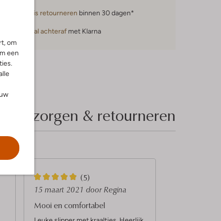
Gratis retourneren
binnen 30 dagen*
Betaal achteraf
met Klarna
rt, om
om een
ies.
alle
ouw
Bezorgen & retourneren
5
(5)
S
15 maart 2021
door Regina
t
Mooi en comfortabel
e
Leuke slipper met kraaltjes. Heerlijk