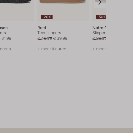
-20%
-50%
bsen
Reef
Notre-V
ers
Teenslippers
Slippers
 31,99
€ 49,99
€ 39,99
€ 89,95
€ 44,99
leuren
+ meer kleuren
+ meer kleuren