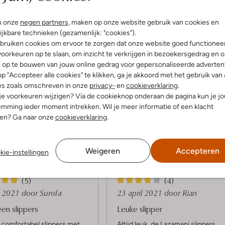
n onze
negen partners
, maken op onze website gebruik van cookies en
ijkbare technieken (gezamenlijk: "cookies").
bruiken cookies om ervoor te zorgen dat onze website goed functionee
oorkeuren op te slaan, om inzicht te verkrijgen in bezoekersgedrag en 
l op te bouwen van jouw online gedrag voor gepersonaliseerde advertent
p "Accepteer alle cookies" te klikken, ga je akkoord met het gebruik van 
es zoals omschreven in onze
privacy-
en
cookieverklaring
.
 je voorkeuren wijzigen? Via de cookieknop onderaan de pagina kun je j
mming ieder moment intrekken. Wil je meer informatie of een klacht
Product informatie
nen? Ga naar onze
cookieverklaring
.
Weigeren
Accepteren
kie-instellingen
4
(5)
(4)
S
l 2021
door Surofa
23 april 2021
door Rian
t
en slippers
Leuke slipper
e
 comfortabel slippers met
Altijd leuk, de Lazamani slippers