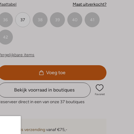
Maattabel
Maat uitverkocht?
36
37
38
39
40
41
42
ergelijkbare items
Voeg toe
Bekijk voorraad in boutiques
Favoriet
eserveer direct in een van onze 37 boutiques
Gratis verzending
vanaf €75,-