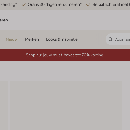
erzending*
Gratis 30 dagen retourneren*
Betaal achteraf met 
eren
Nieuw
Merken
Looks & inspiratie
Shop nu:
jouw must-haves tot 70% korting!