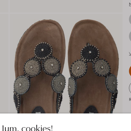
V
R
Jum, cookies!