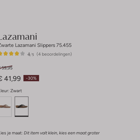
Lazamani
Zwarte Lazamani Slippers 75.455
4
4
4
/5
(4 beoordelingen)
Sterren
€ 59,95
€ 41,99
-30%
leur:
Zwart
ies je maat:
Dit item valt klein, kies een maat groter