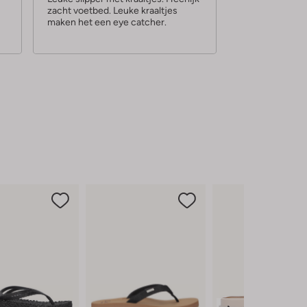
zacht voetbed. Leuke kraaltjes
r
maken het een eye catcher.
r
e
n