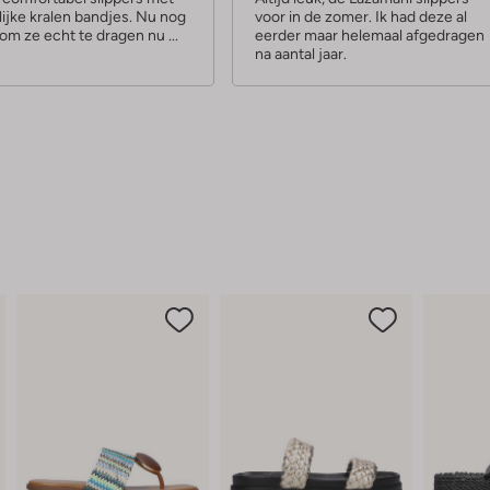
lijke kralen bandjes. Nu nog
voor in de zomer. Ik had deze al
r
om ze echt te dragen nu ...
eerder maar helemaal afgedragen
r
na aantal jaar.
e
n