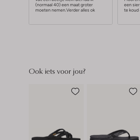
(normaal 40) een maat groter
een sier
r
r
moeten nemen.Verder alles ok
te koud 
r
r
e
e
n
n
Ook iets voor jou?