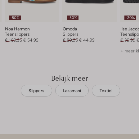
-50%
-50%
-20%
Noa Harmon
Omoda
Ilse Jaco
Teenslippers
Slippers
Teenslipp
€ 109,95
€ 54,99
€ 89,95
€ 44,99
€ 39,99
€
+ meer k
Bekijk meer
Slippers
Lazamani
Textiel