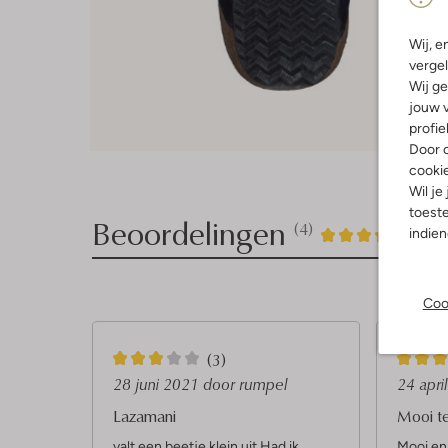
Wij, e
vergel
Wij ge
jouw v
profie
Door o
cooki
Wil je
toeste
Beoordelingen
(4)
4
4
indie
4
/5
Sterren
Coo
3
5
(3)
S
S
28 juni 2021
door rumpel
24 apri
t
t
Lazamani
Mooi te
e
e
valt een beetje klein uit.Had ik
Mooi en