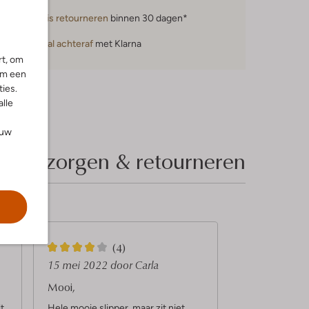
Gratis retourneren
binnen 30 dagen*
Betaal achteraf
met Klarna
rt, om
om een
ies.
alle
ouw
Bezorgen & retourneren
4
(4)
S
15 mei 2022
door Carla
t
Mooi,
e
t
Hele mooie slipper, maar zit niet