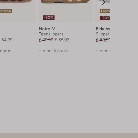
 maten
Laatste item
-30%
-20%
Notre-V
Birkenstock
Teenslippers
Slippers
 34,99
€ 79,99
€ 55,99
€ 89,99
€ 71,99
leuren
+ meer kleuren
+ meer kleuren