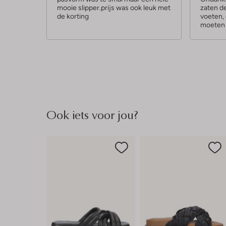
mooie slipper.prijs was ook leuk met
zaten de
r
r
de korting
voeten,
r
r
moeten 
e
e
n
n
Ook iets voor jou?