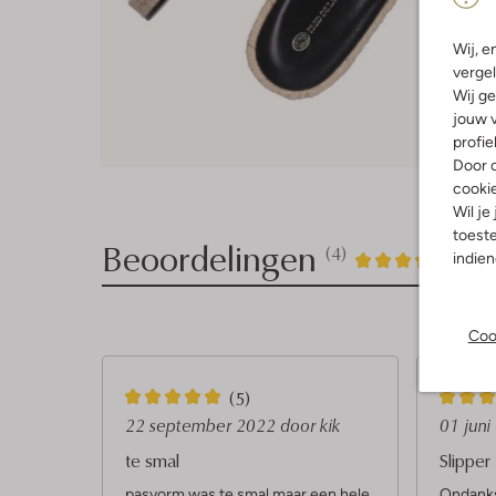
Wij, e
vergel
Wij ge
jouw v
profie
Door o
cooki
Wil je
toeste
Beoordelingen
(4)
4
4
indie
4
/5
Sterren
Coo
5
3
(5)
S
S
22 september 2022
door kik
01 jun
t
t
te smal
Slipper
e
e
pasvorm was te smal maar een hele
Ondanks 