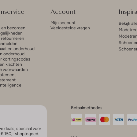
enservice
Account
Inspira
Mijn account
Bekijk all
n en bezorgen
Veelgestelde vragen
Modetren
gelijkheden
Modetren
n retourneren
Schoenen
anmelden
aat en onderhoud
Schoenen
en onderhoud
r kortingscodes
en klachten
e voorwaarden
tatement
atement
 Intelligence
Betaalmethodes
e deals, speciaal voor
p € 150,- shoptegoed.