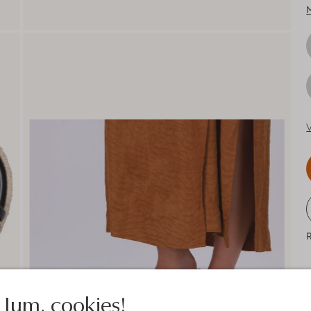
V
R
Jum, cookies!