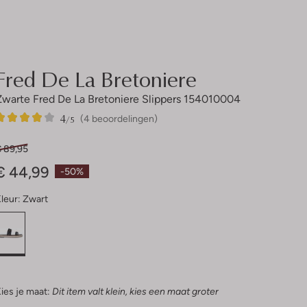
Fred De La Bretoniere
Zwarte Fred De La Bretoniere Slippers 154010004
4
4
4
/5
(4 beoordelingen)
Sterren
€ 89,95
€ 44,99
-50%
leur:
Zwart
ies je maat:
Dit item valt klein, kies een maat groter