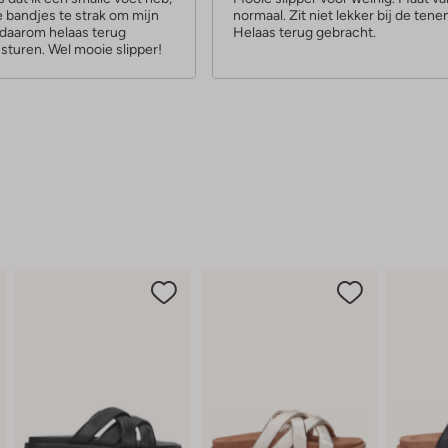
 bandjes te strak om mijn
normaal. Zit niet lekker bij de tene
r
 daarom helaas terug
Helaas terug gebracht.
r
sturen. Wel mooie slipper!
e
n