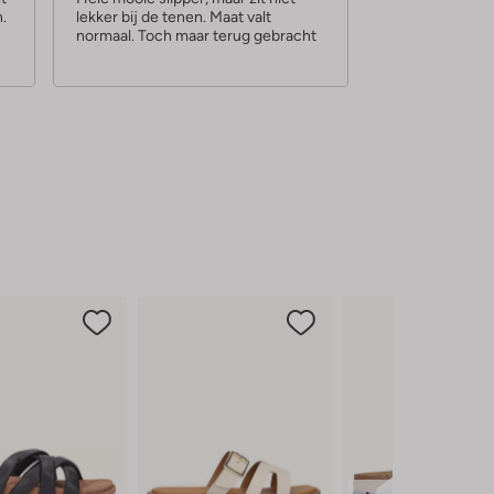
n.
lekker bij de tenen. Maat valt
r
normaal. Toch maar terug gebracht
r
e
n