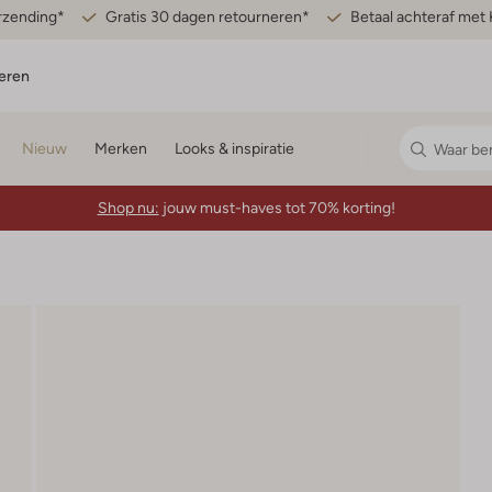
erzending*
Gratis 30 dagen retourneren*
Betaal achteraf met 
eren
Nieuw
Merken
Looks & inspiratie
Shop nu:
jouw must-haves tot 70% korting!