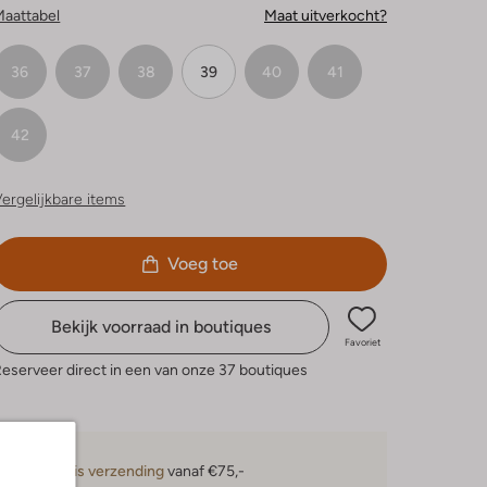
Maattabel
Maat uitverkocht?
36
37
38
39
40
41
42
ergelijkbare items
Voeg toe
Bekijk voorraad in boutiques
Favoriet
eserveer direct in een van onze 37 boutiques
Gratis verzending
vanaf €75,-