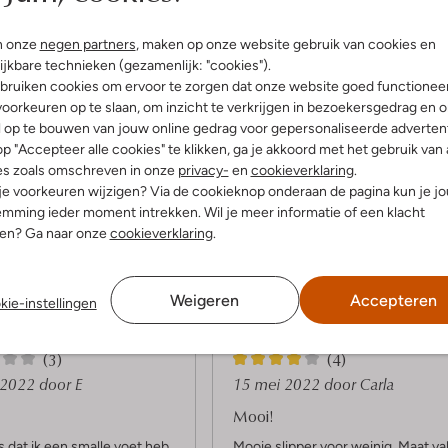
n onze
negen partners
, maken op onze website gebruik van cookies en
ijkbare technieken (gezamenlijk: "cookies").
bruiken cookies om ervoor te zorgen dat onze website goed functionee
oorkeuren op te slaan, om inzicht te verkrijgen in bezoekersgedrag en 
l op te bouwen van jouw online gedrag voor gepersonaliseerde advertent
p "Accepteer alle cookies" te klikken, ga je akkoord met het gebruik van 
es zoals omschreven in onze
privacy-
en
cookieverklaring
.
 je voorkeuren wijzigen? Via de cookieknop onderaan de pagina kun je j
mming ieder moment intrekken. Wil je meer informatie of een klacht
Product informatie
nen? Ga naar onze
cookieverklaring
.
Weigeren
Accepteren
kie-instellingen
4
(3)
(4)
S
i 2022
door E
15 mei 2022
door Carla
t
Mooi!
e
dat ik een smalle voet heb,
Mooie slipper voor weinig. Maat val