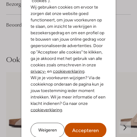
"cookies").
Bezorgen & retourneren
Wij gebruiken cookies om ervoor te
zorgen dat onze website goed
functioneert, om jouw voorkeuren op
5
4
Beoordelingen
(5)
4
te slaan, om inzicht te verkrijgen in
/5
Sterren
bezoekersgedrag en om een profiel op
te bouwen van jouw online gedrag voor
gepersonaliseerde advertenties. Door
op "Accepteer alle cookies" te klikken,
Ook iets voor jou?
ga je akkoord met het gebruik van alle
cookies zoals omschreven in onze
privacy-
en
cookieverklaring
.
Wil je je voorkeuren wijzigen? Via de
cookieknop onderaan de pagina kun je
jouw toestemming ieder moment
intrekken. Wil je meer informatie of een
klacht indienen? Ga naar onze
cookieverklaring
.
Accepteren
Weigeren