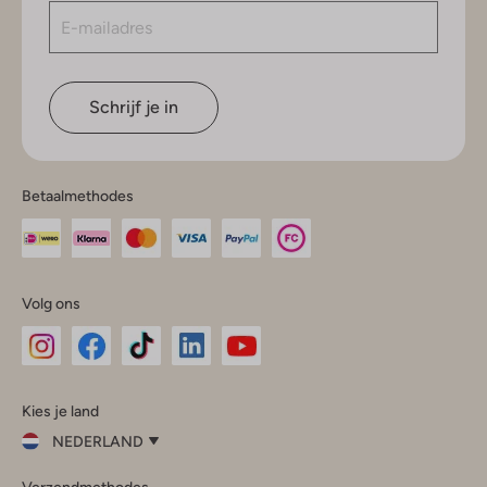
Schrijf je in
Betaalmethodes
Volg ons
Omoda
Omoda
Omoda
Omoda
Omoda
Kies je land
Instagram
Facebook
TikTok
LinkedIn
YouTube
NEDERLAND
Kies