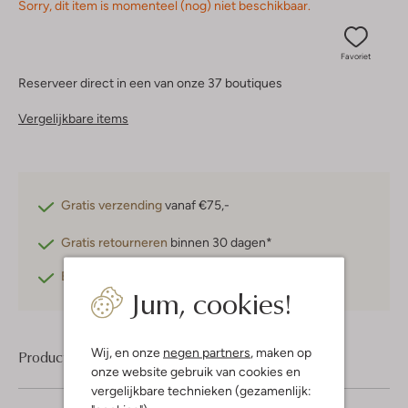
Sorry, dit item is momenteel (nog) niet beschikbaar.
Favoriet
Reserveer direct in een van onze 37 boutiques
Vergelijkbare items
Gratis verzending
vanaf €75,-
Gratis retourneren
binnen 30 dagen*
Betaal achteraf
met Klarna
Jum, cookies!
Wij, en onze
negen partners
, maken op
Product informatie
onze website gebruik van cookies en
vergelijkbare technieken (gezamenlijk: