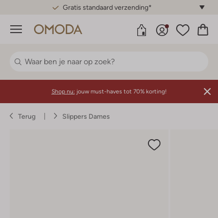
Gratis standaard verzending*
Menu
Shop nu:
jouw must-haves tot 70% korting!
Terug
Slippers Dames