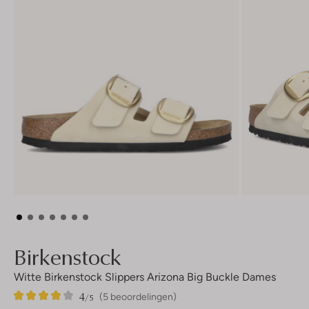
Birkenstock
Witte Birkenstock Slippers Arizona Big Buckle Dames
4
5
4
/5
(5 beoordelingen)