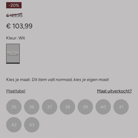
Sterren
-20%
€ 129,95
€ 103,99
Kleur:
Wit
Kies je maat:
Dit item valt normaal, kies je eigen maat
Maattabel
Maat uitverkocht?
35
36
37
38
39
40
41
42
43