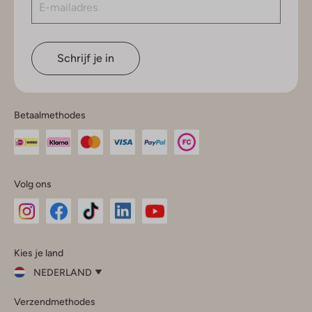
Schrijf je in
Betaalmethodes
Volg ons
Omoda
Omoda
Omoda
Omoda
Omoda
Kies je land
Instagram
Facebook
TikTok
LinkedIn
YouTube
NEDERLAND
Kies
Verzendmethodes
je
Sluit