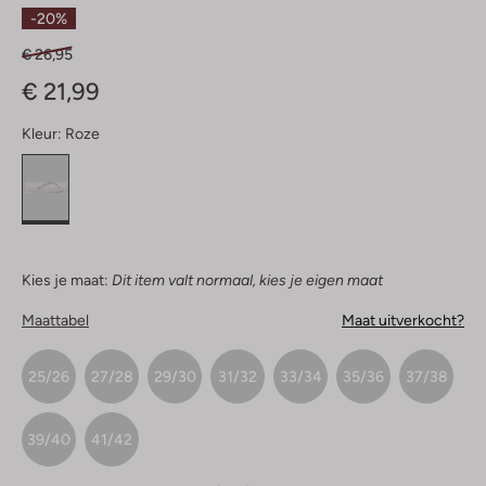
Sterren
-20%
€ 26,95
€ 21,99
Kleur:
Roze
Kies je maat:
Dit item valt normaal, kies je eigen maat
Maattabel
Maat uitverkocht?
25/26
27/28
29/30
31/32
33/34
35/36
37/38
39/40
41/42