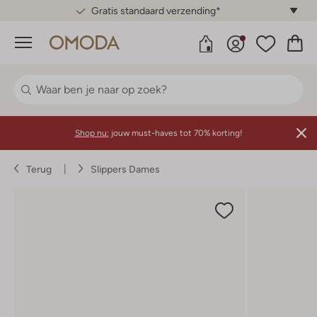
Gratis standaard verzending*
Menu
Shop nu:
jouw must-haves tot 70% korting!
Terug
Slippers Dames