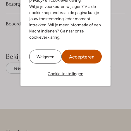
privacy-
en
cookieverklaring
.
Bezorgen & retourneren
Wil je je voorkeuren wijzigen? Via de
cookieknop onderaan de pagina kun je
jouw toestemming ieder moment
7
4
Beoordelingen
(7)
4
intrekken. Wil je meer informatie of een
/5
Sterren
klacht indienen? Ga naar onze
cookieverklaring
.
Bekijk meer
Accepteren
Weigeren
Teenslippers
Havaianas
Rubber
Cookie-instellingen