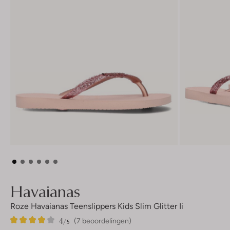
Havaianas
Roze Havaianas Teenslippers Kids Slim Glitter Ii
4
7
4
/5
(7 beoordelingen)