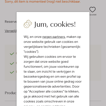
Sorry, dit item is momenteel (nog) niet beschikbaar.
Favoriet
Jum, cookies!
Reserveer direct in een van onze 37 boutiques
Vergelijkbare items
Wij, en onze
negen partners
, maken op
onze website gebruik van cookies en
vergelijkbare technieken (gezamenlijk:
"cookies").
Gratis verzending
vanaf €75,-
Wij gebruiken cookies om ervoor te
zorgen dat onze website goed
Gratis retourneren
binnen 30 dagen*
functioneert, om jouw voorkeuren op
te slaan, om inzicht te verkrijgen in
Betaal achteraf
met Klarna
bezoekersgedrag en om een profiel op
te bouwen van jouw online gedrag voor
gepersonaliseerde advertenties. Door
op "Accepteer alle cookies" te klikken,
Product informatie
ga je akkoord met het gebruik van alle
cookies zoals omschreven in onze