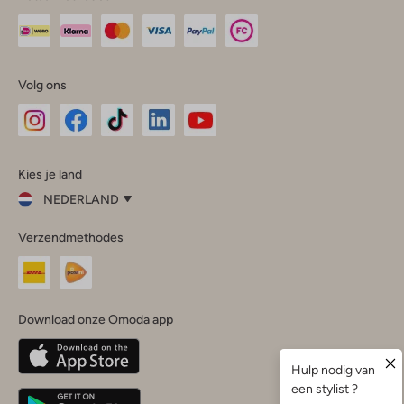
Volg ons
Omoda
Omoda
Omoda
Omoda
Omoda
Kies je land
Instagram
Facebook
TikTok
LinkedIn
YouTube
NEDERLAND
Kies
Verzendmethodes
je
Sluit
land
Nederland
België
(Nederlands)
Download onze Omoda app
Belgique
(Français)
Deutschland