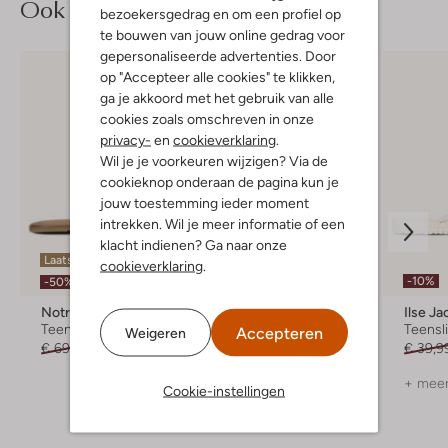
Ook iets voor jou?
bezoekersgedrag en om een profiel op
te bouwen van jouw online gedrag voor
gepersonaliseerde advertenties. Door
op "Accepteer alle cookies" te klikken,
ga je akkoord met het gebruik van alle
cookies zoals omschreven in onze
privacy-
en
cookieverklaring
.
Wil je je voorkeuren wijzigen? Via de
cookieknop onderaan de pagina kun je
jouw toestemming ieder moment
intrekken. Wil je meer informatie of een
klacht indienen? Ga naar onze
Laatste maten
Laatste items
cookieverklaring
.
-10%
-50%
-30%
Notre-V
Lazamani
Ilse J
Teenslippers
Slippers
Teensl
Accepteren
Weigeren
€ 69,95
€ 34,99
€ 64,99
€ 44,99
€ 39,9
+ meer
Cookie-instellingen