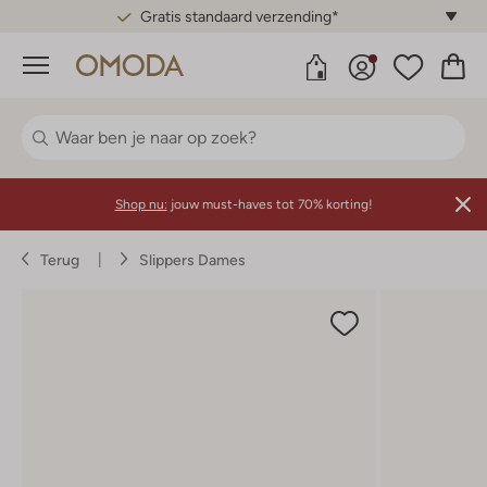
Gratis standaard verzending*
Menu
Shop nu:
jouw must-haves tot 70% korting!
Terug
Slippers Dames