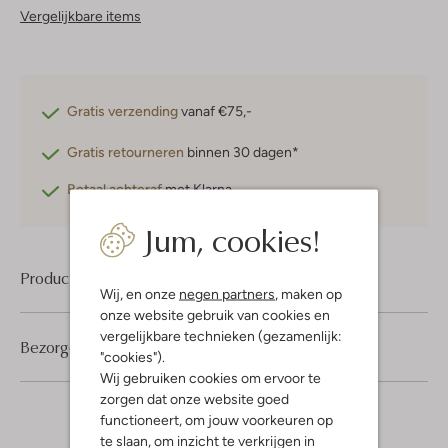
Vergelijkbare items
Gratis verzending
vanaf €75,-
Gratis retourneren
binnen 30 dagen*
Betaal achteraf
met Klarna
Jum, cookies!
Product informatie
Wij, en onze
negen partners
, maken op
onze website gebruik van cookies en
vergelijkbare technieken (gezamenlijk:
Bezorgen & retourneren
"cookies").
Wij gebruiken cookies om ervoor te
zorgen dat onze website goed
functioneert, om jouw voorkeuren op
te slaan, om inzicht te verkrijgen in