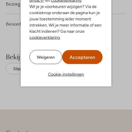
privacy-
en
cookieverklaring
.
Bezorgen & retourneren
Wil je je voorkeuren wijzigen? Via de
cookieknop onderaan de pagina kun je
jouw toestemming ieder moment
1
4
Beoordelingen
(1)
4
intrekken. Wil je meer informatie of een
/5
Sterren
klacht indienen? Ga naar onze
cookieverklaring
.
Bekijk meer
Accepteren
Weigeren
Slippers
Verbenas
Leer
Cookie-instellingen