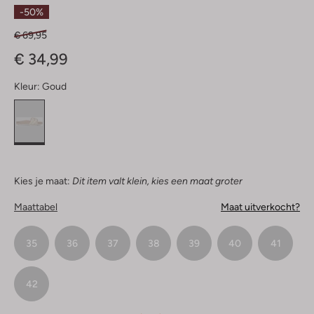
Sterren
-50%
€ 69,95
€ 34,99
Kleur:
Goud
Kies je maat:
Dit item valt klein, kies een maat groter
Maattabel
Maat uitverkocht?
35
36
37
38
39
40
41
42