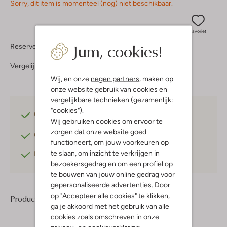
Sorry, dit item is momenteel (nog) niet beschikbaar.
Favoriet
Jum, cookies!
Reserveer direct in een van onze 37 boutiques
Vergelijkbare items
Wij, en onze
negen partners
, maken op
onze website gebruik van cookies en
vergelijkbare technieken (gezamenlijk:
"cookies").
Gratis verzending
vanaf €75,-
Wij gebruiken cookies om ervoor te
zorgen dat onze website goed
Gratis retourneren
binnen 30 dagen*
functioneert, om jouw voorkeuren op
te slaan, om inzicht te verkrijgen in
Betaal achteraf
met Klarna
bezoekersgedrag en om een profiel op
te bouwen van jouw online gedrag voor
gepersonaliseerde advertenties. Door
op "Accepteer alle cookies" te klikken,
Product informatie
ga je akkoord met het gebruik van alle
cookies zoals omschreven in onze