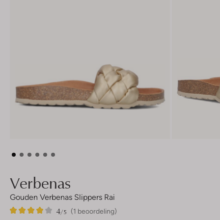
Verbenas
Gouden Verbenas Slippers Rai
4
1
4
/5
(1 beoordeling)