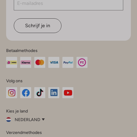
Schrijf je in
Betaalmethodes
Volg ons
Omoda
Omoda
Omoda
Omoda
Omoda
Kies je land
Instagram
Facebook
TikTok
LinkedIn
YouTube
NEDERLAND
Kies
Verzendmethodes
je
Sluit