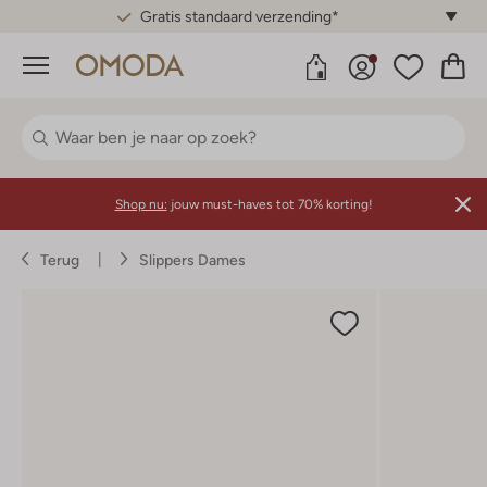
Gratis standaard verzending*
Menu
Shop nu:
jouw must-haves tot 70% korting!
Terug
Slippers Dames