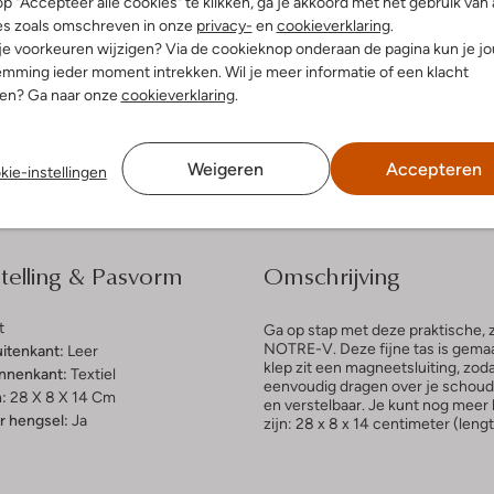
p "Accepteer alle cookies" te klikken, ga je akkoord met het gebruik van 
es zoals omschreven in onze
privacy-
en
cookieverklaring
.
 je voorkeuren wijzigen? Via de cookieknop onderaan de pagina kun je j
dek de look
Ontdek de look
mming ieder moment intrekken. Wil je meer informatie of een klacht
nen? Ga naar onze
cookieverklaring
.
Bezorgen & retourneren
Weigeren
Accepteren
kie-instellingen
elling & Pasvorm
Omschrijving
t
Ga op stap met deze praktische
NOTRE-V. Deze fijne tas is gemaa
uitenkant:
Leer
klep zit een magneetsluiting, zod
innenkant:
Textiel
eenvoudig dragen over je schoud
:
28 X 8 X 14 Cm
en verstelbaar. Je kunt nog meer 
 hengsel:
Ja
zijn: 28 x 8 x 14 centimeter (leng