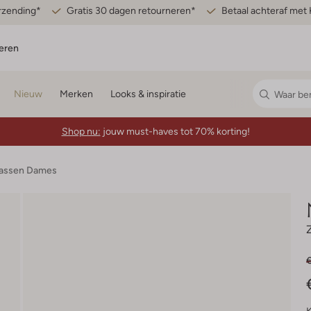
erzending*
Gratis 30 dagen retourneren*
Betaal achteraf met 
eren
Nieuw
Merken
Looks & inspiratie
Shop nu:
jouw must-haves tot 70% korting!
assen Dames