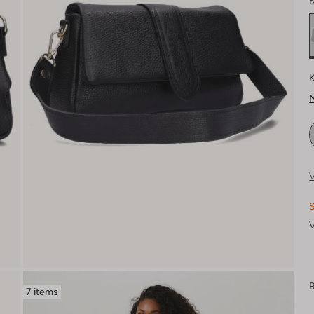
K
K
M
V
S
V
R
7 items