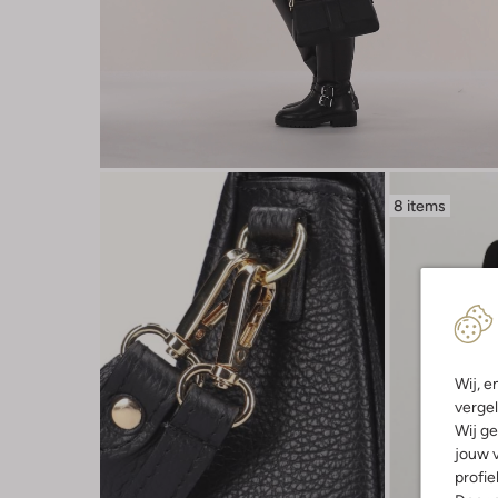
8 items
Wij, e
vergel
Wij ge
jouw v
profie