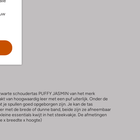
alle
ouw
, zwarte schoudertas PUFFY JASMIN van het merk
kt van hoogwaardig leer met een puf uiterlijk. Onder de
at je spullen goed opgeborgen zijn. Je kan de tas
er met de brede of dunne band, beide zijn ze afneembaar
kleine essentials kwijt in het steekvakje. De afmetingen
te x breedte x hoogte)