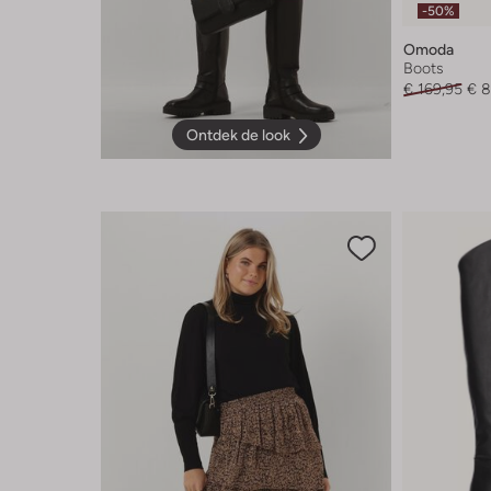
-50%
Omoda
Boots
€ 169,95
€ 8
Ontdek de look