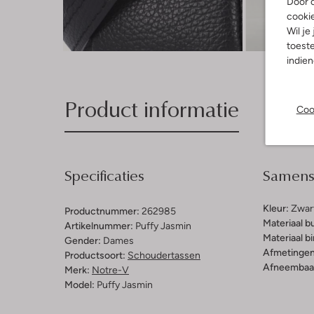
Door o
cooki
Wil je
Ont
toeste
indie
Product informatie
Coo
Specificaties
Samenst
Kleur:
Zwar
Productnummer:
262985
Materiaal b
Artikelnummer:
Puffy Jasmin
Materiaal b
Gender:
Dames
Afmetingen
Productsoort:
Schoudertassen
Afneembaar
Merk:
Notre-V
Model:
Puffy Jasmin