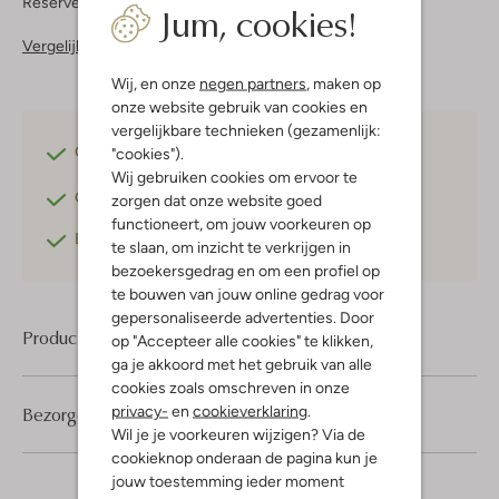
Reserveer direct in een van onze 37 boutiques
Jum, cookies!
Vergelijkbare items
Wij, en onze
negen partners
, maken op
onze website gebruik van cookies en
vergelijkbare technieken (gezamenlijk:
Gratis verzending
vanaf €75,-
"cookies").
Wij gebruiken cookies om ervoor te
Gratis retourneren
binnen 30 dagen*
zorgen dat onze website goed
functioneert, om jouw voorkeuren op
Betaal achteraf
met Klarna
te slaan, om inzicht te verkrijgen in
bezoekersgedrag en om een profiel op
te bouwen van jouw online gedrag voor
gepersonaliseerde advertenties. Door
Product informatie
op "Accepteer alle cookies" te klikken,
ga je akkoord met het gebruik van alle
cookies zoals omschreven in onze
privacy-
en
cookieverklaring
.
Bezorgen & retourneren
Wil je je voorkeuren wijzigen? Via de
cookieknop onderaan de pagina kun je
jouw toestemming ieder moment