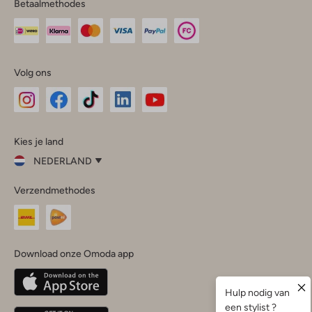
Betaalmethodes
Volg ons
Omoda
Omoda
Omoda
Omoda
Omoda
Kies je land
Instagram
Facebook
TikTok
LinkedIn
YouTube
NEDERLAND
Kies
Verzendmethodes
je
Sluit
land
Nederland
België
(Nederlands)
Download onze Omoda app
Belgique
(Français)
Deutschland