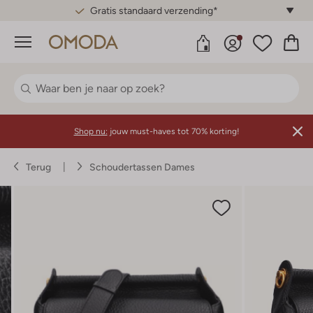
Gratis standaard verzending*
Menu
Shop nu:
jouw must-haves tot 70% korting!
Terug
Schoudertassen Dames