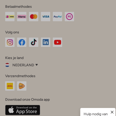
Betaalmethodes
Volg ons
Omoda
Omoda
Omoda
Omoda
Omoda
Kies je land
Instagram
Facebook
TikTok
LinkedIn
YouTube
NEDERLAND
Kies
Verzendmethodes
je
Sluit
land
Nederland
België
(Nederlands)
Download onze Omoda app
Belgique
(Français)
Deutschland