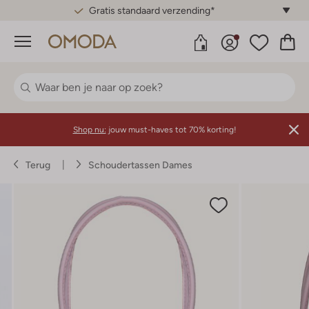
Gratis standaard verzending*
Menu
Shop nu:
jouw must-haves tot 70% korting!
Terug
Schoudertassen Dames