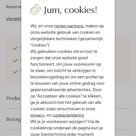
Jum, cookies!
Reserveer direct in een van onze 37 boutiques
Vergelijkbare items
Wij, en onze
negen partners
, maken op
onze website gebruik van cookies en
vergelijkbare technieken (gezamenlijk:
"cookies").
Gratis verzending
vanaf €75,-
Wij gebruiken cookies om ervoor te
zorgen dat onze website goed
Gratis retourneren
binnen 30 dagen*
functioneert, om jouw voorkeuren op
te slaan, om inzicht te verkrijgen in
Betaal achteraf
met Klarna
bezoekersgedrag en om een profiel op
te bouwen van jouw online gedrag voor
gepersonaliseerde advertenties. Door
op "Accepteer alle cookies" te klikken,
Product informatie
ga je akkoord met het gebruik van alle
cookies zoals omschreven in onze
privacy-
en
cookieverklaring
.
Bezorgen & retourneren
Wil je je voorkeuren wijzigen? Via de
cookieknop onderaan de pagina kun je
jouw toestemming ieder moment