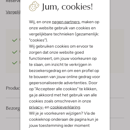
Reserveer direct in een van onze 37 boutiques
Jum, cookies!
Vergelijkbare items
Wij, en onze
negen partners
, maken op
onze website gebruik van cookies en
vergelijkbare technieken (gezamenlijk:
Gratis verzending
vanaf €75,-
"cookies").
Wij gebruiken cookies om ervoor te
Gratis retourneren
binnen 30 dagen*
zorgen dat onze website goed
functioneert, om jouw voorkeuren op
Betaal achteraf
met Klarna
te slaan, om inzicht te verkrijgen in
bezoekersgedrag en om een profiel op
te bouwen van jouw online gedrag voor
gepersonaliseerde advertenties. Door
Product informatie
op "Accepteer alle cookies" te klikken,
ga je akkoord met het gebruik van alle
cookies zoals omschreven in onze
privacy-
en
cookieverklaring
.
Bezorgen & retourneren
Wil je je voorkeuren wijzigen? Via de
cookieknop onderaan de pagina kun je
jouw toestemming ieder moment