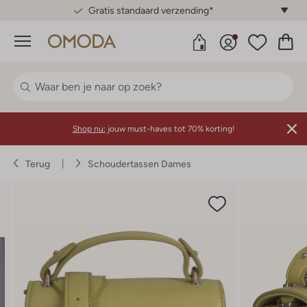
Gratis standaard verzending*
Menu
Shop nu:
jouw must-haves tot 70% korting!
Terug
Schoudertassen Dames