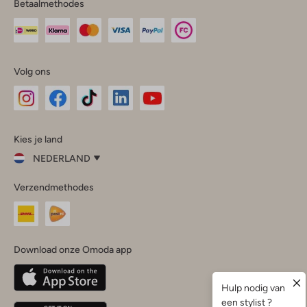
Betaalmethodes
Volg ons
Omoda
Omoda
Omoda
Omoda
Omoda
Kies je land
Instagram
Facebook
TikTok
LinkedIn
YouTube
NEDERLAND
Kies
Verzendmethodes
je
Sluit
land
Nederland
België
(Nederlands)
Download onze Omoda app
Belgique
(Français)
Deutschland