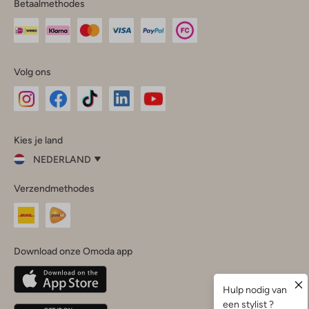
Betaalmethodes
Volg ons
Omoda
Omoda
Omoda
Omoda
Omoda
Kies je land
Instagram
Facebook
TikTok
LinkedIn
YouTube
NEDERLAND
Kies
Verzendmethodes
je
Sluit
land
Nederland
België
(Nederlands)
Download onze Omoda app
Belgique
(Français)
Deutschland