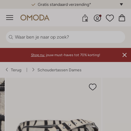
Gratis standaard verzending*
Menu
Shop nu:
jouw must-haves tot 70% korting!
Terug
Schoudertassen Dames