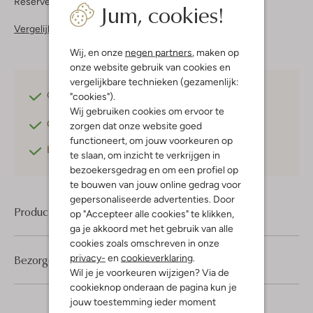
Reserveer direct in een van onze 37 boutiques
Jum, cookies!
Vergelijkbare items
Wij, en onze
negen partners
, maken op
onze website gebruik van cookies en
vergelijkbare technieken (gezamenlijk:
Gratis verzending
vanaf €75,-
"cookies").
Wij gebruiken cookies om ervoor te
Gratis retourneren
binnen 30 dagen*
zorgen dat onze website goed
functioneert, om jouw voorkeuren op
Betaal achteraf
met Klarna
te slaan, om inzicht te verkrijgen in
bezoekersgedrag en om een profiel op
te bouwen van jouw online gedrag voor
gepersonaliseerde advertenties. Door
Product informatie
op "Accepteer alle cookies" te klikken,
ga je akkoord met het gebruik van alle
cookies zoals omschreven in onze
privacy-
en
cookieverklaring
.
Bezorgen & retourneren
Wil je je voorkeuren wijzigen? Via de
cookieknop onderaan de pagina kun je
jouw toestemming ieder moment