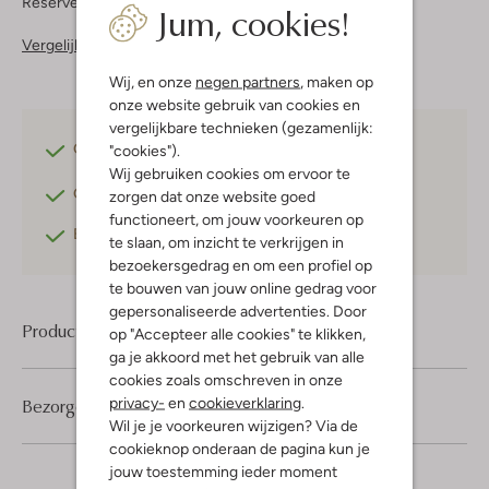
Reserveer direct in een van onze 37 boutiques
Jum, cookies!
Vergelijkbare items
Wij, en onze
negen partners
, maken op
onze website gebruik van cookies en
vergelijkbare technieken (gezamenlijk:
Gratis verzending
vanaf €75,-
"cookies").
Wij gebruiken cookies om ervoor te
Gratis retourneren
binnen 30 dagen*
zorgen dat onze website goed
functioneert, om jouw voorkeuren op
Betaal achteraf
met Klarna
te slaan, om inzicht te verkrijgen in
bezoekersgedrag en om een profiel op
te bouwen van jouw online gedrag voor
gepersonaliseerde advertenties. Door
Product informatie
op "Accepteer alle cookies" te klikken,
ga je akkoord met het gebruik van alle
cookies zoals omschreven in onze
privacy-
en
cookieverklaring
.
Bezorgen & retourneren
Wil je je voorkeuren wijzigen? Via de
cookieknop onderaan de pagina kun je
jouw toestemming ieder moment