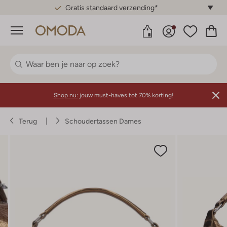
Gratis standaard verzending*
Menu
Shop nu:
jouw must-haves tot 70% korting!
Terug
Schoudertassen Dames