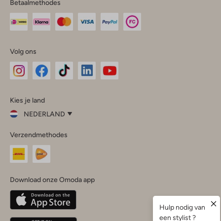
Betaalmethodes
Volg ons
Omoda
Omoda
Omoda
Omoda
Omoda
Kies je land
Instagram
Facebook
TikTok
LinkedIn
YouTube
NEDERLAND
Kies
Verzendmethodes
je
Sluit
land
Nederland
België
(Nederlands)
Download onze Omoda app
Belgique
(Français)
Deutschland