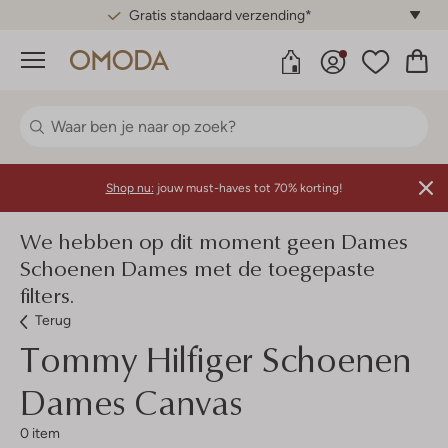
Gratis standaard verzending*
Menu
Shop nu:
jouw must-haves tot 70% korting!
We hebben op dit moment geen Dames
Schoenen Dames met de toegepaste
filters.
Terug
Tommy Hilfiger
Schoenen
Dames Canvas
0 item