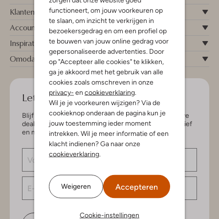
functioneert, om jouw voorkeuren op
Klantenservice
te slaan, om inzicht te verkrijgen in
Account
bezoekersgedrag en om een profiel op
te bouwen van jouw online gedrag voor
Inspiratie
gepersonaliseerde advertenties. Door
Omoda
op "Accepteer alle cookies" te klikken,
ga je akkoord met het gebruik van alle
cookies zoals omschreven in onze
privacy-
en
cookieverklaring
.
Let's keep in touch!
Wil je je voorkeuren wijzigen? Via de
cookieknop onderaan de pagina kun je
Blijf op de hoogte van de nieuwste items en exclusieve
jouw toestemming ieder moment
deals, speciaal voor jou. Schrijf je in voor de nieuwsbrief
en maak kans op € 150,- shoptegoed.
intrekken. Wil je meer informatie of een
klacht indienen? Ga naar onze
cookieverklaring
.
Accepteren
Weigeren
Cookie-instellingen