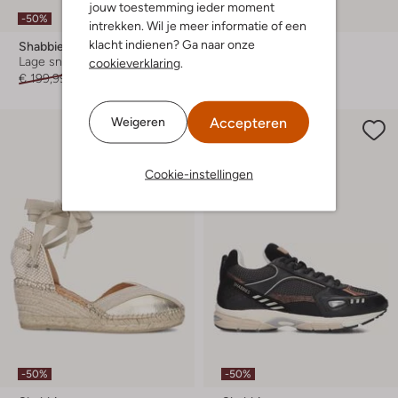
jouw toestemming ieder moment
-50%
-50%
intrekken. Wil je meer informatie of een
klacht indienen? Ga naar onze
Shabbies
Shabbies
Lage sneakers
Hoge laarzen
cookieverklaring
.
€ 199,99
€ 99,99
€ 299,95
€ 149,99
Accepteren
Weigeren
Cookie-instellingen
-50%
-50%