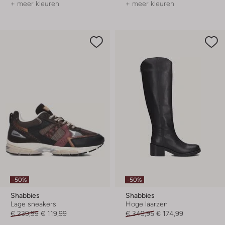
+ meer kleuren
+ meer kleuren
-50%
-50%
Shabbies
Shabbies
Lage sneakers
Hoge laarzen
€ 239,99
€ 119,99
€ 349,95
€ 174,99