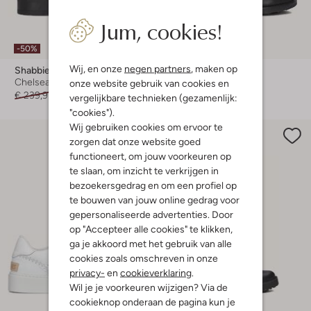
Jum, cookies!
-50%
-50%
Wij, en onze
negen partners
, maken op
Shabbies
Shabbies
Chelsea boots
Biker boots
onze website gebruik van cookies en
€ 239,95
€ 119,99
€ 299,95
€ 149,99
vergelijkbare technieken (gezamenlijk:
"cookies").
Wij gebruiken cookies om ervoor te
zorgen dat onze website goed
functioneert, om jouw voorkeuren op
te slaan, om inzicht te verkrijgen in
bezoekersgedrag en om een profiel op
te bouwen van jouw online gedrag voor
gepersonaliseerde advertenties. Door
op "Accepteer alle cookies" te klikken,
ga je akkoord met het gebruik van alle
cookies zoals omschreven in onze
privacy-
en
cookieverklaring
.
Wil je je voorkeuren wijzigen? Via de
cookieknop onderaan de pagina kun je