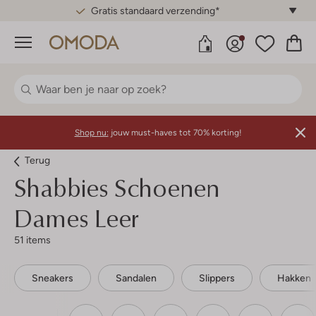
Gratis standaard verzending*
Menu
Shop nu:
jouw must-haves tot 70% korting!
Terug
Shabbies
Schoenen
Dames Leer
51 items
Sneakers
Sandalen
Slippers
Hakken