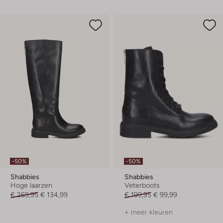
-50%
-50%
Shabbies
Shabbies
Hoge laarzen
Veterboots
€ 269,95
€ 134,99
€ 199,95
€ 99,99
+ meer kleuren