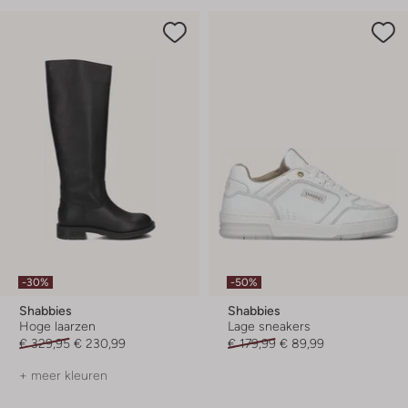
-30%
-50%
Shabbies
Shabbies
Hoge laarzen
Lage sneakers
€ 329,95
€ 230,99
€ 179,99
€ 89,99
+ meer kleuren