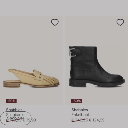
-50%
-50%
Shabbies
Shabbies
Slingbacks
Enkelboots
Shop hier
€ 159,99
€ 79,99
€ 249,95
€ 124,99