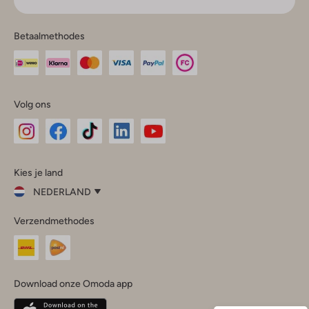
Betaalmethodes
Volg ons
Omoda
Omoda
Omoda
Omoda
Omoda
Kies je land
Instagram
Facebook
TikTok
LinkedIn
YouTube
NEDERLAND
Kies
Verzendmethodes
je
Sluit
land
Nederland
België
(Nederlands)
Download onze Omoda app
Belgique
(Français)