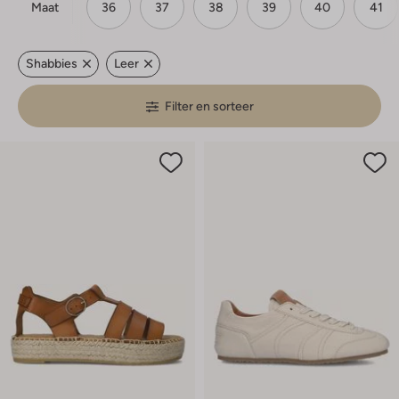
Maat
36
37
38
39
40
41
Shabbies
Leer
Filter en sorteer