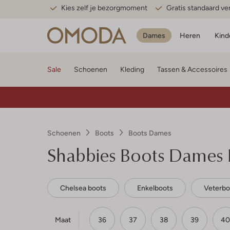
Kies zelf je bezorgmoment
Gratis standaard v
Dames
Heren
Kind
Sale
Schoenen
Kleding
Tassen & Accessoires
Schoenen
Boots
Boots Dames
Shabbies
Boots Dames 
Chelsea boots
Enkelboots
Veterbo
Maat
36
37
38
39
40