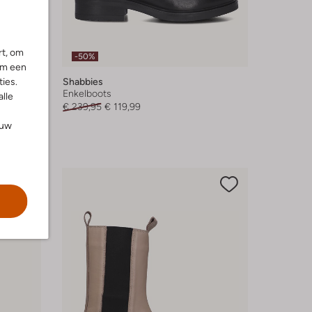
rt, om
-50%
om een
ies.
Shabbies
Enkelboots
alle
€ 239,95
€ 119,99
ouw