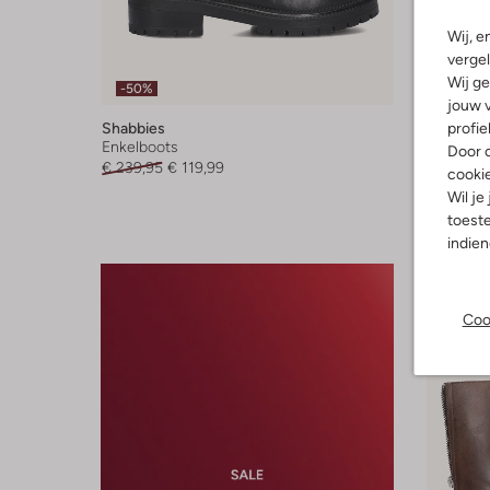
Wij, e
vergel
Wij ge
-50%
-50%
jouw v
profie
Shabbies
Shabbie
Enkelboots
Veterboo
Door o
€ 239,95
€ 119,99
€ 199,95
cooki
Wil je
+ meer k
toeste
indie
Coo