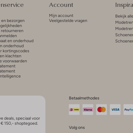
enservice
Account
Inspira
Mijn account
Bekijk all
n en bezorgen
Veelgestelde vragen
Modetren
gelijkheden
Modetren
n retourneren
Schoenen
anmelden
aat en onderhoud
Schoenen
en onderhoud
r kortingscodes
en klachten
e voorwaarden
tatement
atement
 Intelligence
Betaalmethodes
e deals, speciaal voor
p € 150,- shoptegoed.
Volg ons