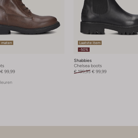
e maten
Laatste item
-50%
s
Shabbies
ts
Chelsea boots
€ 99,99
€ 199,95
€ 99,99
leuren