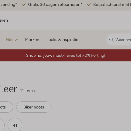
erzending*
Gratis 30 dagen retourneren*
Betaal achteraf met 
eren
Nieuw
Merken
Looks & inspiratie
Shop nu:
jouw must-haves tot 70% korting!
Leer
11 items
ots
Biker boots
41