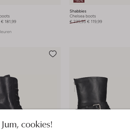
-50%
s
Shabbies
boots
Chelsea boots
€ 181,99
€ 239,95
€ 119,99
leuren
Jum, cookies!