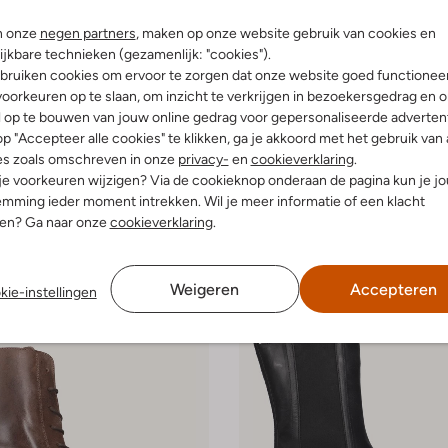
n onze
negen partners
, maken op onze website gebruik van cookies en
ijkbare technieken (gezamenlijk: "cookies").
bruiken cookies om ervoor te zorgen dat onze website goed functionee
-50%
oorkeuren op te slaan, om inzicht te verkrijgen in bezoekersgedrag en 
l op te bouwen van jouw online gedrag voor gepersonaliseerde advertent
s
Shabbies
ts
Boots
p "Accepteer alle cookies" te klikken, ga je akkoord met het gebruik van 
€ 99,99
€ 199,95
€ 99,99
es zoals omschreven in onze
privacy-
en
cookieverklaring
.
 je voorkeuren wijzigen? Via de cookieknop onderaan de pagina kun je j
leuren
mming ieder moment intrekken. Wil je meer informatie of een klacht
nen? Ga naar onze
cookieverklaring
.
Weigeren
Accepteren
kie-instellingen