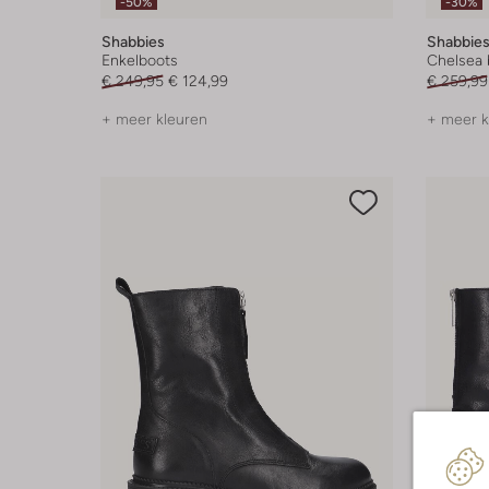
-50%
-30%
Shabbies
Shabbie
Enkelboots
Chelsea 
€ 249,95
€ 124,99
€ 259,99
+ meer kleuren
+ meer k