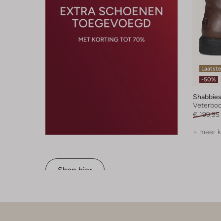
Laatst
-50%
Shabbie
Veterboo
€ 199,95
+ meer k
Shop hier