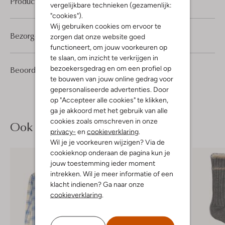
Product informatie
vergelijkbare technieken (gezamenlijk:
"cookies").
Wij gebruiken cookies om ervoor te
Bezorgen & retourneren
zorgen dat onze website goed
functioneert, om jouw voorkeuren op
te slaan, om inzicht te verkrijgen in
15
4
bezoekersgedrag en om een profiel op
Beoordelingen
(15)
4
/5
Sterren
te bouwen van jouw online gedrag voor
gepersonaliseerde advertenties. Door
op "Accepteer alle cookies" te klikken,
ga je akkoord met het gebruik van alle
cookies zoals omschreven in onze
Ook iets voor jou?
privacy-
en
cookieverklaring
.
Wil je je voorkeuren wijzigen? Via de
cookieknop onderaan de pagina kun je
jouw toestemming ieder moment
intrekken. Wil je meer informatie of een
klacht indienen? Ga naar onze
cookieverklaring
.