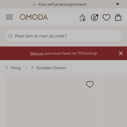
Gratis standaard verzending*
Menu
Shop nu:
jouw must-haves tot 70% korting!
Terug
Sandalen Dames