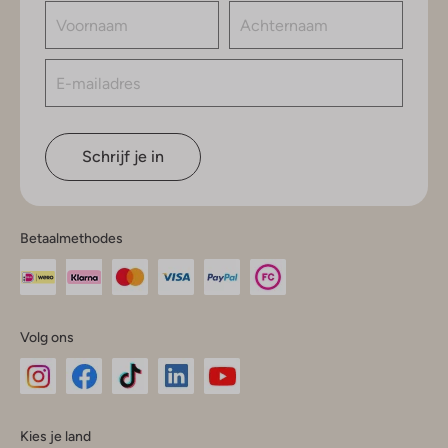
Schrijf je in
Betaalmethodes
Volg ons
Omoda
Omoda
Omoda
Omoda
Omoda
Kies je land
Instagram
Facebook
TikTok
LinkedIn
YouTube