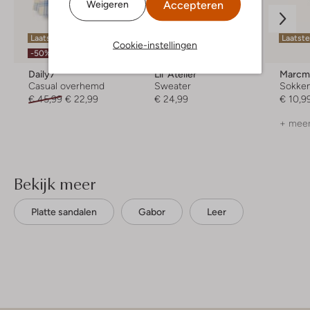
Accepteren
Weigeren
Laatste items
Laatst
Cookie-instellingen
Nieuw
-50%
Daily7
Lil' Atelier
Marcm
Casual overhemd
Sweater
Sokke
€ 45,99
€ 22,99
€ 24,99
€ 10,9
+ meer
Bekijk meer
Platte sandalen
Gabor
Leer