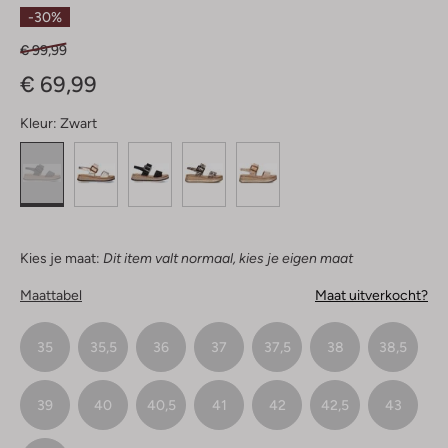
Sterren
-30%
€ 99,99
€ 69,99
Kleur:
Zwart
Kies je maat:
Dit item valt normaal, kies je eigen maat
Maattabel
Maat uitverkocht?
35
35,5
36
37
37,5
38
38,5
39
40
40,5
41
42
42,5
43