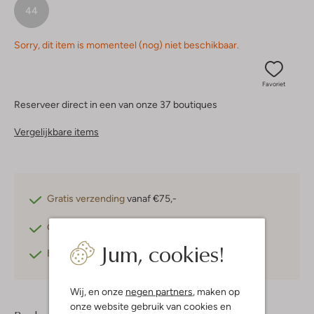
44
Sorry, dit item is momenteel (nog) niet beschikbaar.
Favoriet
Reserveer direct in een van onze 37 boutiques
Vergelijkbare items
Gratis verzending
vanaf €75,-
Gratis retourneren
binnen 30 dagen*
Jum, cookies!
Betaal achteraf
met Klarna
Wij, en onze
negen partners
, maken op
onze website gebruik van cookies en