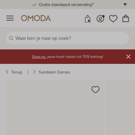
Gratis standaard verzending*
Menu
Shop nu:
jouw must-haves tot 70% korting!
Terug
Sandalen Dames