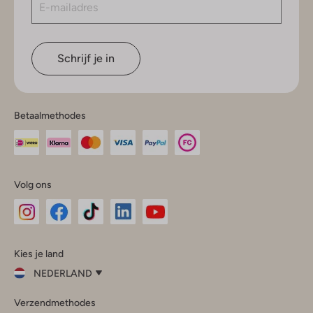
Schrijf je in
Betaalmethodes
Volg ons
Omoda
Omoda
Omoda
Omoda
Omoda
Kies je land
Instagram
Facebook
TikTok
LinkedIn
YouTube
NEDERLAND
Kies
Verzendmethodes
je
Sluit