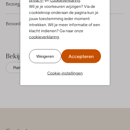
privacy-
en
cookieverklaring
.
Bezorgen & retourneren
Wil je je voorkeuren wijzigen? Via de
cookieknop onderaan de pagina kun je
jouw toestemming ieder moment
10
4
Beoordelingen
(10)
4
intrekken. Wil je meer informatie of een
/5
Sterren
klacht indienen? Ga naar onze
cookieverklaring
.
Bekijk meer
Accepteren
Weigeren
Platte sandalen
Red-Rag
Leer
Cookie-instellingen