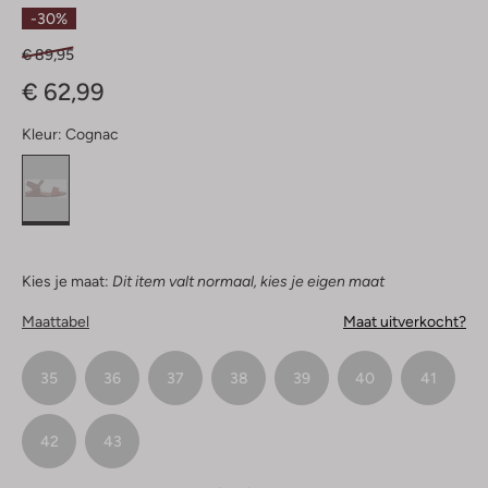
Sterren
-30%
€ 89,95
€ 62,99
Kleur:
Cognac
Kies je maat:
Dit item valt normaal, kies je eigen maat
Maattabel
Maat uitverkocht?
35
36
37
38
39
40
41
42
43