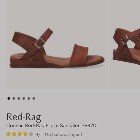
Red-Rag
Cognac Red-Rag Platte Sandalen 79370
4
10
4
/5
(10 beoordelingen)