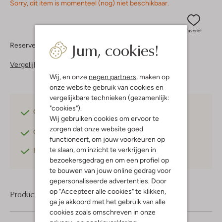
Sorry, dit item is momenteel (nog) niet beschikbaar.
Favoriet
Jum, cookies!
Reserveer direct in een van onze 37 boutiques
Vergelijkbare items
Wij, en onze
negen partners
, maken op
onze website gebruik van cookies en
vergelijkbare technieken (gezamenlijk:
"cookies").
Gratis verzending
vanaf €75,-
Wij gebruiken cookies om ervoor te
zorgen dat onze website goed
Gratis retourneren
binnen 30 dagen*
functioneert, om jouw voorkeuren op
te slaan, om inzicht te verkrijgen in
Betaal achteraf
met Klarna
bezoekersgedrag en om een profiel op
te bouwen van jouw online gedrag voor
gepersonaliseerde advertenties. Door
op "Accepteer alle cookies" te klikken,
Product informatie
ga je akkoord met het gebruik van alle
cookies zoals omschreven in onze