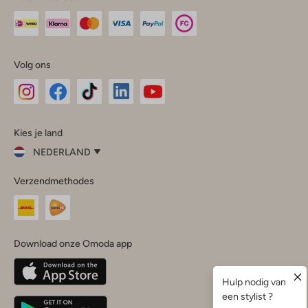
Volg ons
Omoda
Omoda
Omoda
Omoda
Omoda
Kies je land
Instagram
Facebook
TikTok
LinkedIn
YouTube
NEDERLAND
Kies
Verzendmethodes
je
Sluit
land
Nederland
België
(Nederlands)
Download onze Omoda app
Belgique
(Français)
Deutschland