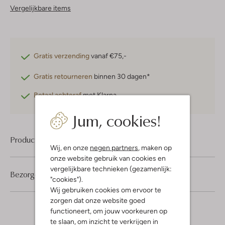
Vergelijkbare items
Gratis verzending
vanaf €75,-
Gratis retourneren
binnen 30 dagen*
Betaal achteraf
met Klarna
Jum, cookies!
Product informatie
Wij, en onze
negen partners
, maken op
onze website gebruik van cookies en
vergelijkbare technieken (gezamenlijk:
Bezorgen & retourneren
"cookies").
Wij gebruiken cookies om ervoor te
zorgen dat onze website goed
functioneert, om jouw voorkeuren op
te slaan, om inzicht te verkrijgen in