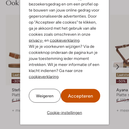
Ook iets voor jou?
bezoekersgedrag en om een profiel op
te bouwen van jouw online gedrag voor
gepersonaliseerde advertenties. Door
op "Accepteer alle cookies" te klikken,
ga je akkoord met het gebruik van alle
cookies zoals omschreven in onze
privacy-
en
cookieverklaring
.
Wil je je voorkeuren wijzigen? Via de
cookieknop onderaan de pagina kun je
jouw toestemming ieder moment
intrekken. Wil je meer informatie of een
klacht indienen? Ga naar onze
Laatste items
Laatste items
Laatst
cookieverklaring
.
-30%
-70%
-50%
Stefano Lauran
Verton
Ayana
Platte sandalen
Platte sandalen
Platte
Accepteren
Weigeren
€ 119,99
€ 83,99
€ 79,95
€ 23,99
€ 119,
+ meer kleuren
+ meer kleuren
+ meer
Cookie-instellingen