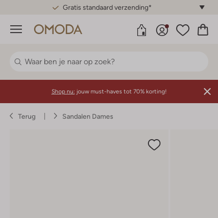
Gratis standaard verzending*
Menu
Shop nu:
jouw must-haves tot 70% korting!
Terug
Sandalen Dames